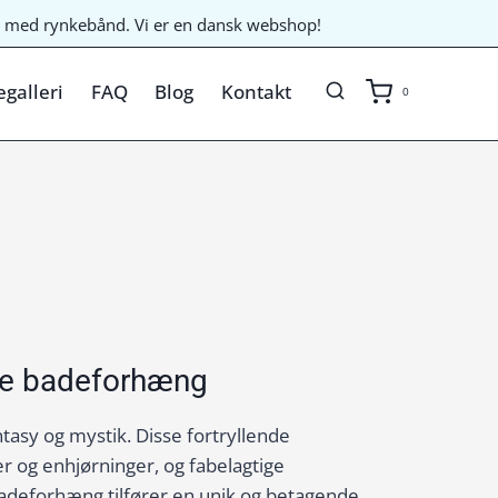
til med rynkebånd. Vi er en dansk webshop!
galleri
FAQ
Blog
Kontakt
0
ede badeforhæng
asy og mystik. Disse fortryllende
 og enhjørninger, og fabelagtige
adeforhæng tilfører en unik og betagende