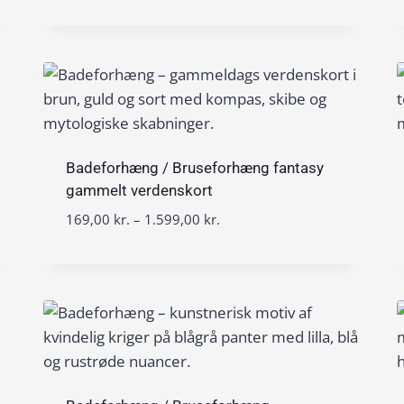
r
r
1
i
.
6
s
9
i
,
n
0
t
0
e
r
k
v
Badeforhæng / Bruseforhæng fantasy
r
a
gammelt verdenskort
.
l
t
P
169,00
kr.
–
1.599,00
kr.
:
i
r
1
l
i
6
1
s
9
.
i
,
5
n
0
9
t
0
9
e
,
r
k