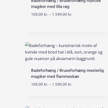
0
v
Badeforhæng / Bruseforhæng mystisk
r
0
a
magiker med lilla røg
.
l
t
P
169,00
kr.
–
1.599,00
kr.
k
:
i
r
r
1
l
i
.
6
1
s
9
.
i
,
5
n
0
9
t
0
9
e
,
r
k
0
v
r
0
a
Badeforhæng / Bruseforhæng mesterlig
.
l
magiker med flammeskær
t
k
:
i
P
169,00
kr.
–
1.599,00
kr.
r
1
l
r
.
6
1
i
9
.
s
,
5
i