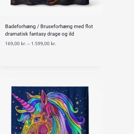
Badeforhæng / Bruseforhæng med flot
dramatisk fantasy drage og ild
P
169,00
kr.
–
1.599,00
kr.
r
i
s
i
n
t
e
r
v
a
l
:
1