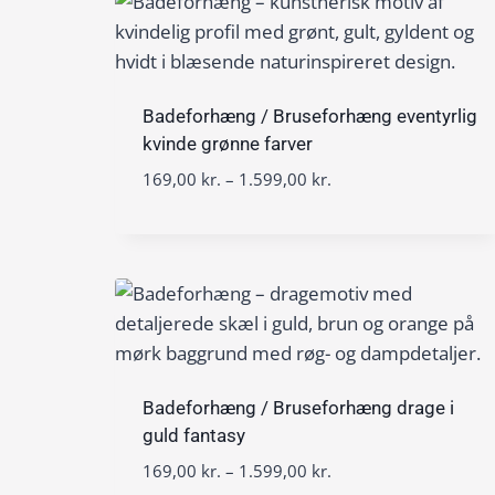
5
n
9
t
9
e
,
r
0
v
Badeforhæng / Bruseforhæng eventyrlig
0
a
kvinde grønne farver
l
P
169,00
kr.
–
1.599,00
kr.
k
:
r
r
1
i
.
6
s
9
i
,
n
0
t
0
e
r
k
v
Badeforhæng / Bruseforhæng drage i
r
a
guld fantasy
.
l
t
P
169,00
kr.
–
1.599,00
kr.
: