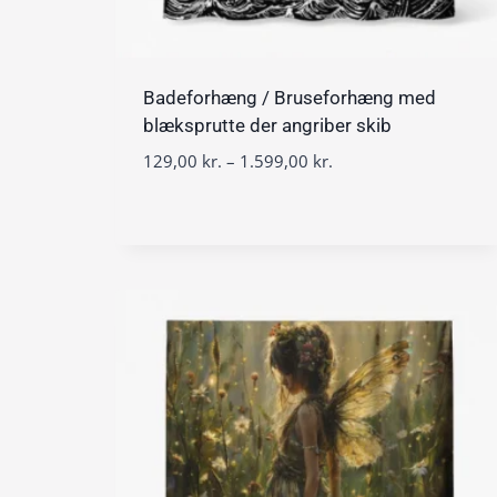
Badeforhæng / Bruseforhæng med
blæksprutte der angriber skib
P
129,00
kr.
–
1.599,00
kr.
r
i
s
i
n
t
e
r
v
a
l
:
1