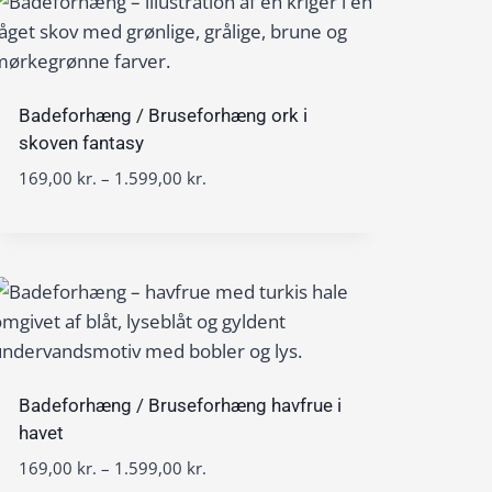
5
0
9
0
9
,
k
0
Badeforhæng / Bruseforhæng ork i
r
0
skoven fantasy
.
t
P
169,00
kr.
–
1.599,00
kr.
k
i
r
r
l
i
.
1
s
.
i
5
n
9
t
9
e
,
r
0
v
Badeforhæng / Bruseforhæng havfrue i
0
a
havet
l
P
169,00
kr.
–
1.599,00
kr.
k
: