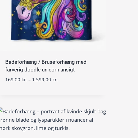
6
9
,
0
0
k
r
Badeforhæng / Bruseforhæng med
.
t
farverig doodle unicorn ansigt
i
P
169,00
kr.
–
1.599,00
kr.
l
r
1
i
.
s
5
i
9
n
9
t
,
e
0
r