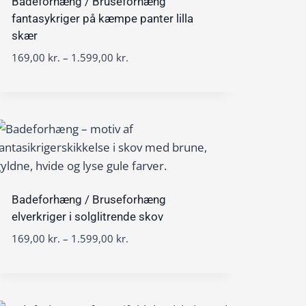
0
v
Badeforhæng / Bruseforhæng
r
0
a
fantasykriger på kæmpe panter lilla
.
l
skær
t
k
:
i
P
169,00
kr.
–
1.599,00
kr.
r
1
l
r
.
6
1
i
9
.
s
,
5
i
0
9
n
0
9
t
,
e
k
0
r
r
0
v
Badeforhæng / Bruseforhæng
.
a
elverkriger i solglitrende skov
t
k
l
i
P
169,00
kr.
–
1.599,00
kr.
r
:
l
r
.
1
1
i
6
.
s
9
5
i