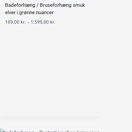
0
v
Badeforhæng / Bruseforhæng smuk
a
elver i grønne nuancer
k
l
P
169,00
kr.
–
1.599,00
kr.
r
:
r
.
1
i
6
s
9
i
,
n
0
t
0
e
r
k
v
r
a
.
l
t
:
i
1
l
6
1
9
.
,