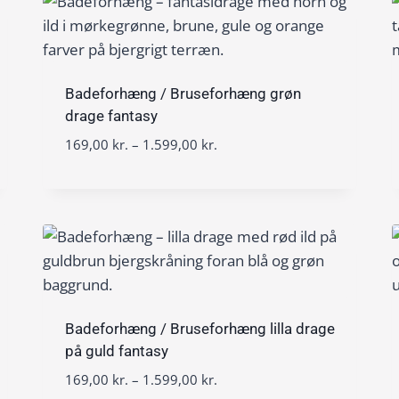
5
0
9
0
9
,
k
0
Badeforhæng / Bruseforhæng grøn
r
0
drage fantasy
.
t
P
169,00
kr.
–
1.599,00
kr.
k
i
r
r
l
i
.
1
s
.
i
5
n
9
t
9
e
,
r
0
v
Badeforhæng / Bruseforhæng lilla drage
0
a
på guld fantasy
l
P
169,00
kr.
–
1.599,00
kr.
k
: