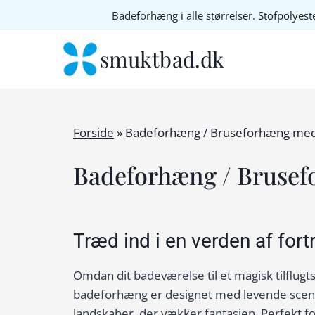
Fortsæt
Badeforhæng i alle størrelser. Stofpolyes
til
indhold
smuktbad.dk
Forside
»
Badeforhæng / Bruseforhæng med 
Badeforhæng / Brusef
Træd ind i en verden af for
Omdan dit badeværelse til et magisk tilflug
badeforhæng er designet med levende scener
landskaber, der vækker fantasien. Perfekt 