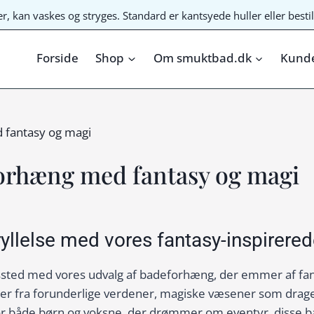
ter, kan vaskes og stryges. Standard er kantsyede huller eller bes
Forside
Shop
Om smuktbad.dk
Kunde
fantasy og magi
orhæng med fantasy og magi
tryllelse med vores fantasy-inspirer
tssted med vores udvalg af badeforhæng, der emmer af fant
 fra forunderlige verdener, magiske væsener som drager
for både børn og voksne, der drømmer om eventyr, disse b