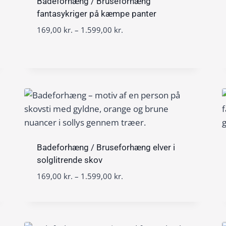
0
v
Badeforhæng / Bruseforhæng
r
0
a
fantasykriger på kæmpe panter
.
l
t
P
169,00
kr.
–
1.599,00
kr.
k
:
i
r
r
1
l
i
.
6
1
s
9
.
i
,
5
n
0
9
t
0
9
e
,
r
k
0
v
r
0
a
Badeforhæng / Bruseforhæng elver i
.
l
solglitrende skov
t
k
:
i
P
169,00
kr.
–
1.599,00
kr.
r
1
l
r
.
6
1
i
9
.
s
,
5
i