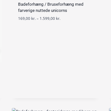
v
Badeforhæng / Bruseforhæng med
a
farverige nuttede unicorns
l
P
169,00
kr.
–
1.599,00
kr.
:
r
1
i
6
s
9
i
,
n
0
t
0
e
r
k
v
r
a
.
l
t
:
i
1
l
6
1
9
.
,