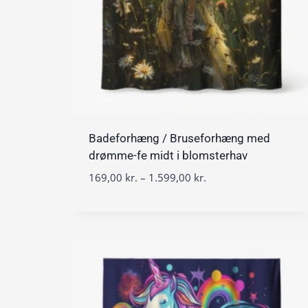
2
9
,
0
0
k
r
Badeforhæng / Bruseforhæng med
.
t
drømme-fe midt i blomsterhav
i
P
169,00
kr.
–
1.599,00
kr.
l
r
1
i
.
s
5
i
9
n
9
t
,
e
0
r