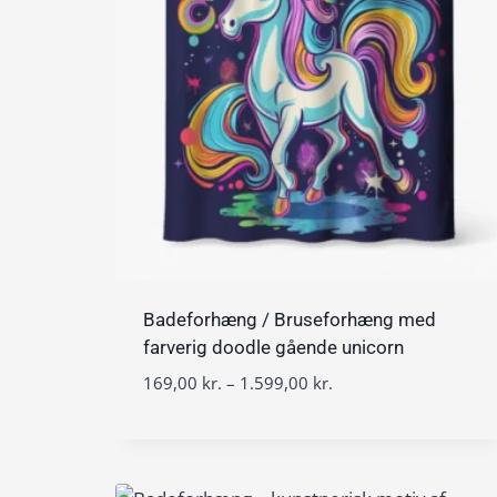
0
v
a
k
l
r
:
.
1
6
9
,
0
0
k
Badeforhæng / Bruseforhæng med
r
farverig doodle gående unicorn
.
t
P
169,00
kr.
–
1.599,00
kr.
i
r
l
i
1
s
.
i