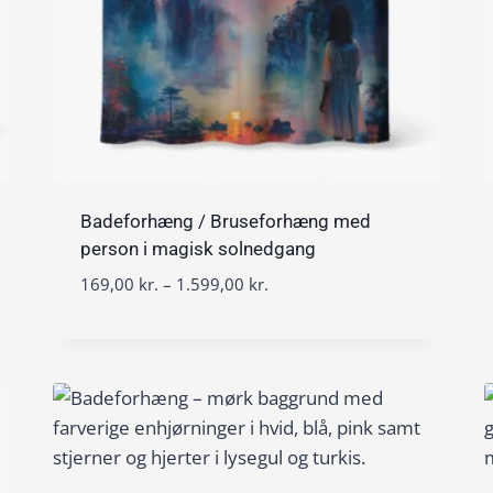
Badeforhæng / Bruseforhæng med
person i magisk solnedgang
P
169,00
kr.
–
1.599,00
kr.
r
i
s
i
n
t
e
r