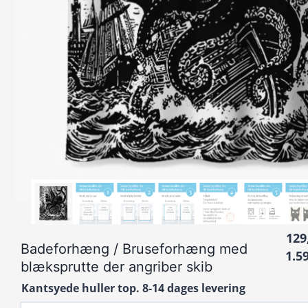
129
Badeforhæng / Bruseforhæng med
1.5
blæksprutte der angriber skib
Kantsyede huller top. 8-14 dages levering