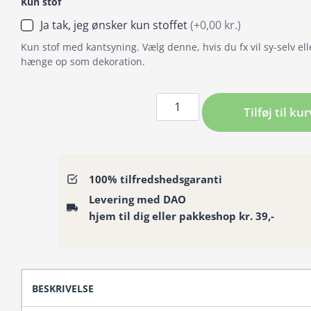
Kun stof
Ja tak, jeg ønsker kun stoffet
(+0,00 kr.)
Kun stof med kantsyning. Vælg denne, hvis du fx vil sy-selv ell
hænge op som dekoration.
Badeforhæng
Tilføj til kur
/
Bruseforhæng
med
blæksprutte
100% tilfredshedsgaranti
der
Levering med DAO
angriber
hjem til dig eller pakkeshop kr. 39,-
skib
antal
BESKRIVELSE