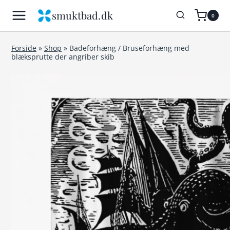
Fortsæt
smuktbad.dk
0
til
indhold
Forside
»
Shop
»
Badeforhæng / Bruseforhæng med
blæksprutte der angriber skib