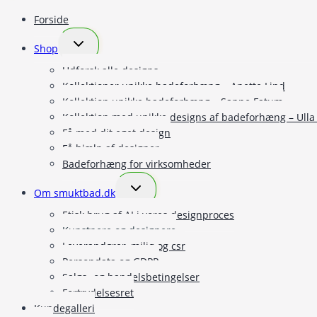
Forside
Skift
Shop
undermenu
Udforsk alle designs
Kollektioner unikke badeforhæng – Anette Lind
Kollektion unikke badeforhæng – Sanne Fatum
Kollektion med unikke designs af badeforhæng – Ulla 
Få med dit eget design
Få hjælp af designer
Badeforhæng for virksomheder
Skift
Om smuktbad.dk
undermenu
Etisk brug af AI i vores designproces
Kunstnere og designere
Leverandører, miljø og csr
Persondata og GDPR
Salgs- og handelsbetingelser
Fortrydelsesret
Kundegalleri