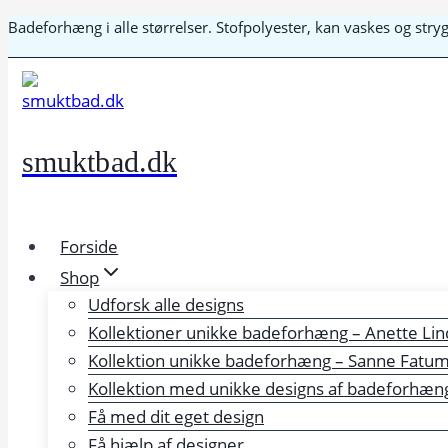
Fortsæt
Badeforhæng i alle størrelser. Stofpolyester, kan vaskes og str
til
indhold
smuktbad.dk
Forside
Shop
Udforsk alle designs
Kollektioner unikke badeforhæng – Anette Lin
Kollektion unikke badeforhæng – Sanne Fatu
Kollektion med unikke designs af badeforhæng 
Få med dit eget design
Få hjælp af designer