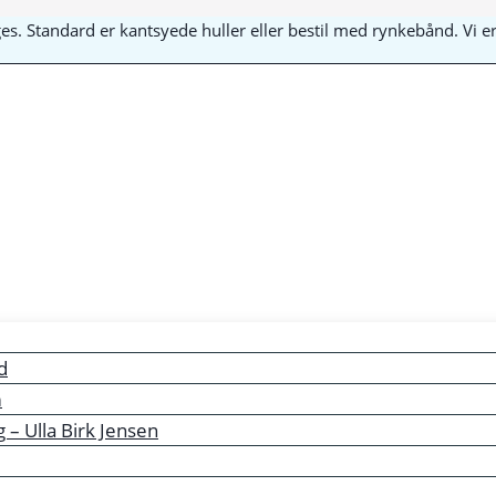
yges. Standard er kantsyede huller eller bestil med rynkebånd. Vi
d
m
– Ulla Birk Jensen