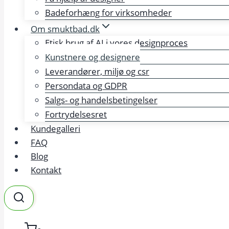
Badeforhæng for virksomheder
Om smuktbad.dk
Etisk brug af AI i vores designproces
Kunstnere og designere
Leverandører, miljø og csr
Persondata og GDPR
Salgs- og handelsbetingelser
Fortrydelsesret
Kundegalleri
FAQ
Blog
Kontakt