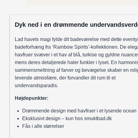
eventyrligt
ocean
antal
Dyk ned i en drømmende undervandsverd
Lad havets magi fylde dit badeværelse med dette eventyr
badeforhæng fra ‘Rainbow Spirits’-kollektionen. De eleg
havfruer svæver i et hav af blå, turkise og gyldne nuancer
mens deres detaljerede haler funkler i lyset. En harmoni
sammensmeltning af farver og bevægelse skaber en roli
levende atmosfære, der forvandler dit rum til et
undervandsparadis.
Højdepunkter:
Drømmende design med havfruer i et lysende ocean
Eksklusivt design – kun hos smuktbad.dk
Fås i alle størrelser