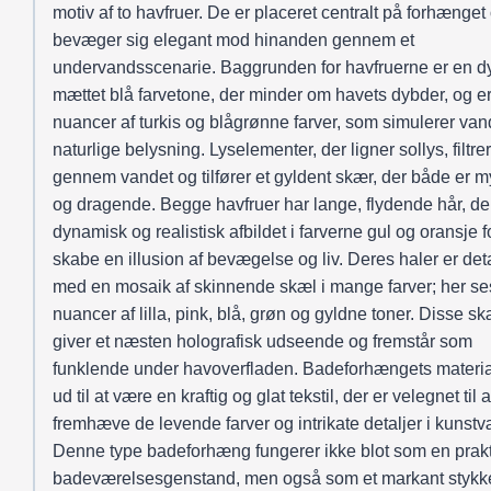
motiv af to havfruer. De er placeret centralt på forhænget
bevæger sig elegant mod hinanden gennem et
undervandsscenarie. Baggrunden for havfruerne er en d
mættet blå farvetone, der minder om havets dybder, og er
nuancer af turkis og blågrønne farver, som simulerer van
naturlige belysning. Lyselementer, der ligner sollys, filtre
gennem vandet og tilfører et gyldent skær, der både er m
og dragende. Begge havfruer har lange, flydende hår, de
dynamisk og realistisk afbildet i farverne gul og oransje f
skabe en illusion af bevægelse og liv. Deres haler er deta
med en mosaik af skinnende skæl i mange farver; her se
nuancer af lilla, pink, blå, grøn og gyldne toner. Disse sk
giver et næsten holografisk udseende og fremstår som
funklende under havoverfladen. Badeforhængets materia
ud til at være en kraftig og glat tekstil, der er velegnet til a
fremhæve de levende farver og intrikate detaljer i kunstv
Denne type badeforhæng fungerer ikke blot som en prakt
badeværelsesgenstand, men også som et markant stykk