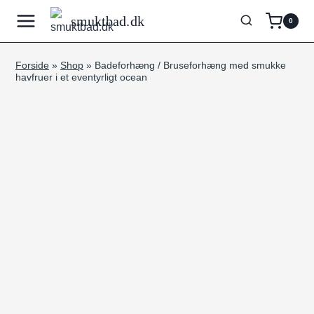
Fortsæt
smuktbad.dk
0
til
indhold
Forside
»
Shop
»
Badeforhæng / Bruseforhæng med smukke
havfruer i et eventyrligt ocean