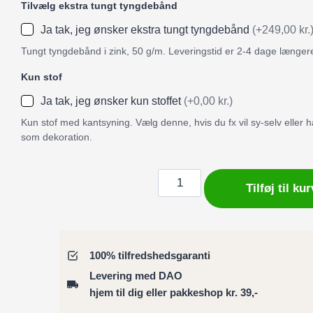
Tilvælg ekstra tungt tyngdebånd
Ja tak, jeg ønsker ekstra tungt tyngdebånd
(+249,00 kr.
Tungt tyngdebånd i zink, 50 g/m. Leveringstid er 2-4 dage længer
Kun stof
Ja tak, jeg ønsker kun stoffet
(+0,00 kr.)
Kun stof med kantsyning. Vælg denne, hvis du fx vil sy-selv eller
som dekoration.
Badeforhæng
Tilføj til kur
/
Bruseforhæng
med
smukke
100% tilfredshedsgaranti
havfruer
Levering med DAO
i
hjem til dig eller pakkeshop kr. 39,-
et