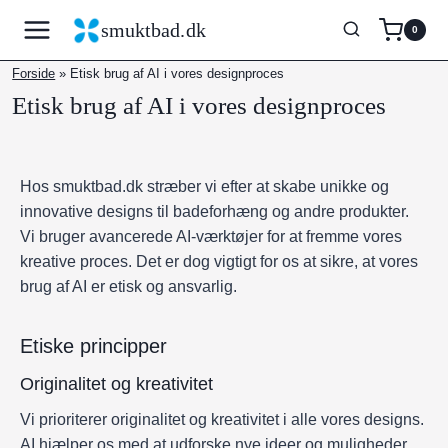
Fortsæt
smuktbad.dk
0
til
indhold
Forside
»
Etisk brug af AI i vores designproces
Etisk brug af AI i vores designproces
Hos smuktbad.dk stræber vi efter at skabe unikke og
innovative designs til badeforhæng og andre produkter.
Vi bruger avancerede AI-værktøjer for at fremme vores
kreative proces. Det er dog vigtigt for os at sikre, at vores
brug af AI er etisk og ansvarlig.
Etiske principper
Originalitet og kreativitet
Vi prioriterer originalitet og kreativitet i alle vores designs.
AI hjælper os med at udforske nye ideer og muligheder,