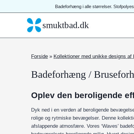
Fortsæt
Badeforhæng i alle størrelser. Stofpolye
til
indhold
smuktbad.dk
Forside
»
Kollektioner med unikke designs af
Badeforhæng / Brusefor
Oplev den beroligende ef
Dyk ned i en verden af beroligende bevægelse
rolige og rytmiske bevægelser. Denne kollektion
afslappende atmosfære. Vores ‘Waves’ badeforh