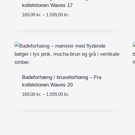
r
0
a
kollektionen Waves 17
.
l
t
P
169,00
kr.
–
1.599,00
kr.
k
:
i
r
r
1
l
i
.
6
1
s
9
.
i
,
5
n
0
9
t
0
9
e
,
r
k
0
v
Badeforhæng / bruseforhæng – Fra
r
0
a
kollektionen Waves 20
.
l
t
P
169,00
kr.
–
1.599,00
kr.
k
:
i
r
r
1
l
i
.
6
1
s
9
.
i
,
5
n
0