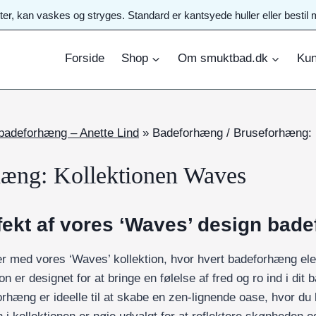
ster, kan vaskes og stryges. Standard er kantsyede huller eller best
Forside
Shop
Om smuktbad.dk
Kun
 badeforhæng – Anette Lind
»
Badeforhæng / Bruseforhæng: 
hæng: Kollektionen Waves
fekt af vores ‘Waves’ design bad
r med vores ‘Waves’ kollektion, hvor hvert badeforhæng eleg
 er designet for at bringe en følelse af fred og ro ind i dit
æng er ideelle til at skabe en zen-lignende oase, hvor du k