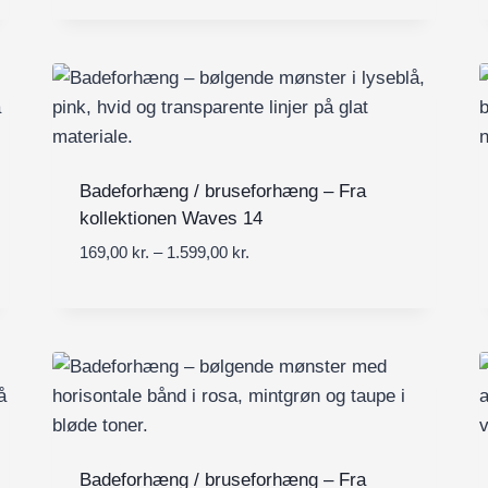
1
1
i
6
.
s
9
5
i
,
9
n
0
9
t
0
,
e
0
r
k
0
v
Badeforhæng / bruseforhæng – Fra
r
a
kollektionen Waves 14
.
k
l
t
P
169,00
kr.
–
1.599,00
kr.
r
:
i
r
.
1
l
i
6
1
s
9
.
i
,
5
n
0
9
t
0
9
e
,
r
k
0
v
Badeforhæng / bruseforhæng – Fra