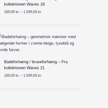
r
a
kollektionen Waves 18
.
k
l
t
P
169,00
kr.
–
1.599,00
kr.
r
:
i
r
.
1
l
i
6
1
s
9
.
i
,
5
n
0
9
t
0
9
e
,
r
k
0
v
Badeforhæng / bruseforhæng – Fra
r
0
a
kollektionen Waves 21
.
l
t
P
169,00
kr.
–
1.599,00
kr.
k
:
i
r
r
1
l
i
.
6
1
s
9
.
i
,
5
n
0