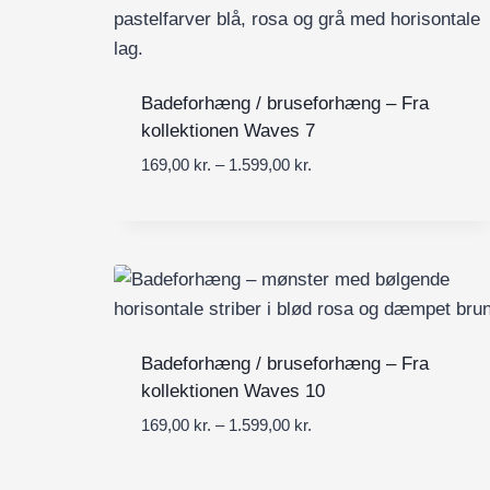
n
0
t
0
e
r
k
v
Badeforhæng / bruseforhæng – Fra
r
a
kollektionen Waves 7
.
l
t
P
169,00
kr.
–
1.599,00
kr.
:
i
r
1
l
i
6
1
s
9
.
i
,
5
n
0
9
t
0
9
e
Badeforhæng / bruseforhæng – Fra
,
r
k
kollektionen Waves 10
0
v
r
0
a
P
169,00
kr.
–
1.599,00
kr.
.
l
r
t
k
:
i
i