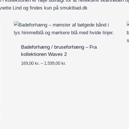
 kollektionen er nøje udvalgt for at reflektere skønheden og 
f Anette Lind og findes kun på smuktbad.dk
Badeforhæng / bruseforhæng – Fra
kollektionen Waves 2
P
169,00
kr.
–
1.599,00
kr.
r
i
s
i
n
t
e
r
v