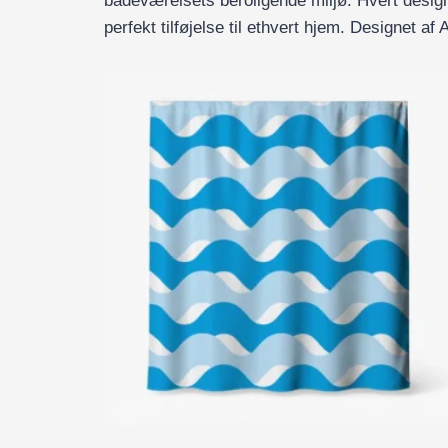
badeværelsets beroligende miljø. Hvert design i
perfekt tilføjelse til ethvert hjem. Designet a