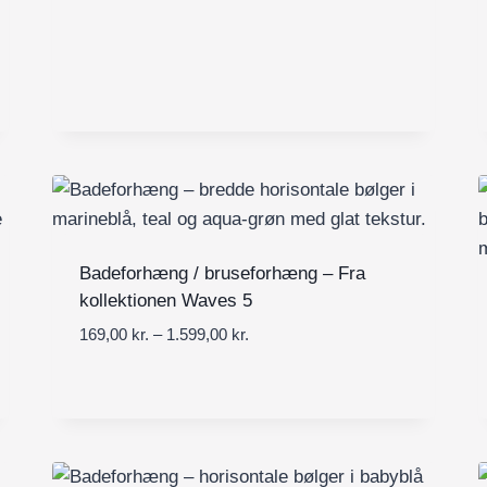
a
l
:
1
6
9
,
0
0
k
Badeforhæng / bruseforhæng – Fra
r
kollektionen Waves 5
.
t
P
169,00
kr.
–
1.599,00
kr.
i
r
l
i
1
s
.
i
5
n
9
t