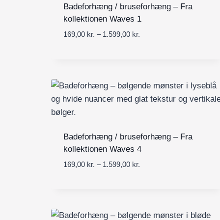
Badeforhæng / bruseforhæng – Fra
kollektionen Waves 1
P
169,00
kr.
–
1.599,00
kr.
r
i
s
i
n
t
e
r
v
Badeforhæng / bruseforhæng – Fra
a
kollektionen Waves 4
l
P
169,00
kr.
–
1.599,00
kr.
:
r
1
i
6
s
9
i
,