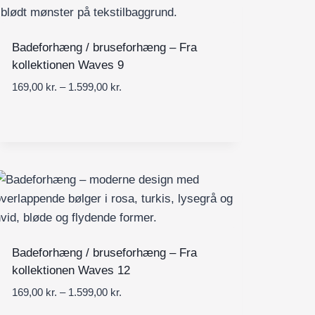
n
9
t
9
e
,
Badeforhæng / bruseforhæng – Fra
r
0
kollektionen Waves 9
v
0
a
P
169,00
kr.
–
1.599,00
kr.
l
r
k
:
i
r
1
s
.
6
i
9
n
,
t
0
e
0
r
v
k
a
Badeforhæng / bruseforhæng – Fra
r
l
kollektionen Waves 12
.
:
t
P
169,00
kr.
–
1.599,00
kr.
1
i
r
6