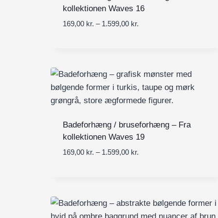
0
a
kollektionen Waves 16
t
l
i
P
169,00
kr.
–
1.599,00
kr.
k
:
l
r
r
1
1
i
.
6
.
s
9
5
i
,
9
n
0
9
t
0
,
e
0
r
k
0
v
Badeforhæng / bruseforhæng – Fra
r
a
kollektionen Waves 19
.
k
l
t
P
169,00
kr.
–
1.599,00
kr.
r
:
i
r
.
1
l
i
6
1
s
9
.
i
,
5
n
0