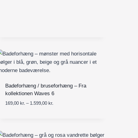
v
a
l
:
1
6
9
,
0
0
k
Badeforhæng / bruseforhæng – Fra
r
kollektionen Waves 6
.
t
P
169,00
kr.
–
1.599,00
kr.
i
r
l
i
1
s
.
i
5