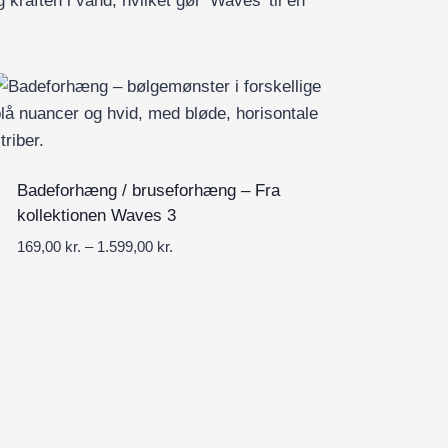
kraften i vand, hvilket gør ‘Waves’ til en
Badeforhæng / bruseforhæng – Fra
kollektionen Waves 3
P
169,00
kr.
–
1.599,00
kr.
r
i
s
i
n
t
e
r