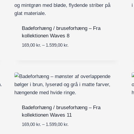
9
e
,
r
0
v
0
a
Badeforhæng / bruseforhæng – Fra
l
kollektionen Waves 8
k
:
P
r
169,00
kr.
–
1.599,00
kr.
1
r
.
6
i
9
s
,
i
0
n
0
t
e
k
r
r
v
Badeforhæng / bruseforhæng – Fra
.
a
kollektionen Waves 11
t
l
i
P
169,00
kr.
–
1.599,00
kr.
:
l
r