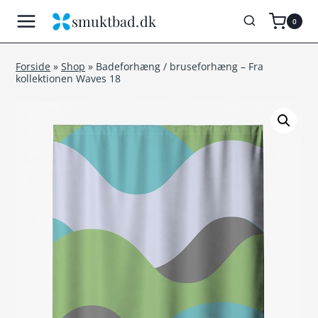
Fortsæt
smuktbad.dk
0
til
indhold
Forside
»
Shop
»
Badeforhæng / bruseforhæng – Fra
kollektionen Waves 18