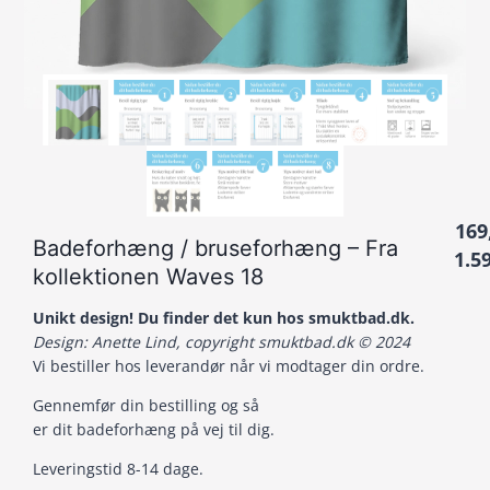
169
Badeforhæng / bruseforhæng – Fra
1.5
kollektionen Waves 18
Unikt design! Du finder det kun hos smuktbad.dk.
Design: Anette Lind, copyright smuktbad.dk © 2024
Vi bestiller hos leverandør når vi modtager din ordre.
Gennemfør din bestilling og s
å
er dit badeforhæng på vej til dig.
Leveringstid 8-14 dage.