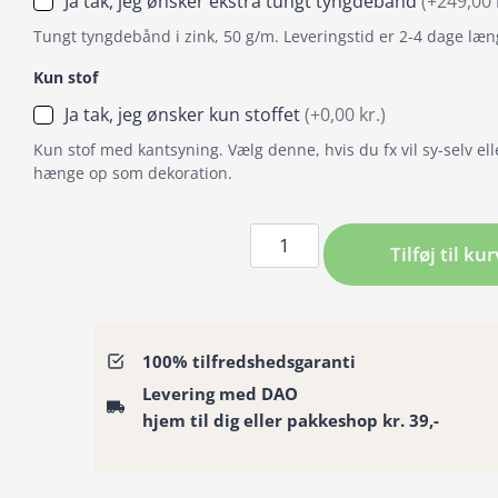
Ja tak, jeg ønsker ekstra tungt tyngdebånd
(+249,00 
Tungt tyngdebånd i zink, 50 g/m. Leveringstid er 2-4 dage læn
Kun stof
Ja tak, jeg ønsker kun stoffet
(+0,00 kr.)
Kun stof med kantsyning. Vælg denne, hvis du fx vil sy-selv ell
hænge op som dekoration.
Badeforhæng
Tilføj til kur
/
bruseforhæng
–
Fra
100% tilfredshedsgaranti
kollektionen
Levering med DAO
Waves
hjem til dig eller pakkeshop kr. 39,-
18
antal