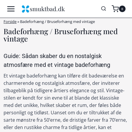
Fortsæt
smuktbad.dk
0
til
indhold
Forside
»
Badeforhæng / Bruseforhæng med vintage
Badeforhæng / Bruseforhæng med
vintage
Guide: Sådan skaber du en nostalgisk
atmosfære med et vintage badeforhæng
Et vintage badeforhæng kan tilføre dit badeværelse en
charmerende og nostalgisk atmosfære, der inviterer
tilbageblik på tidligere årtiers elegance og stil. Vintage-
stilen er kendt for sin evne til at blande det klassiske
med det unikke, hvilket skaber et rum, der føles både
personligt og tidløst. Uanset om du er tiltrukket af de
sarte mønstre fra 50’erne, de dristige farver fra 70’erne,
eller den rustikke charme fra tidlige årtier, kan et