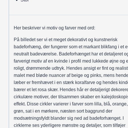
Her beskriver vi motiv og farver med ord:
På billedet ser vi et meget dekorativt og kunstnerisk
badeforhæng, der fungerer som et markant blikfang i et e
neutralt badeværelse. Badeforhænget har et detaljeret o
farverigt motiv af en kvinde i profil med lukkede øjne og e
roligt, drømmende udtryk. Hendes ansigt er fint og realist
malet med bløde nuancer af beige og pinks, mens hend
læber er fremhævet i en stærk koralfarve og hendes kind
bærer et let rosa skær. Hendes hår er detaljerigt dekorer
cirkulære motiver, der tilsammen skaber en kalejdoskopi
effekt. Disse cirkler varierer i farver som lilla, blå, orange
grøn, sat i en mørkere, næsten sort baggrund der
modsætningsfyldt blander sig ned ad badeforhænget. I
cirklerne ses yderligere mønstre og detaljer, som tilføjer