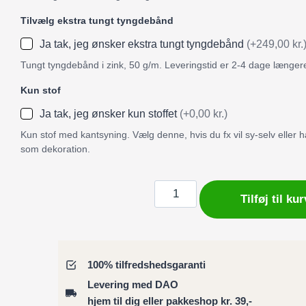
Tilvælg ekstra tungt tyngdebånd
Ja tak, jeg ønsker ekstra tungt tyngdebånd
(+249,00 kr.
Tungt tyngdebånd i zink, 50 g/m. Leveringstid er 2-4 dage længer
Kun stof
Ja tak, jeg ønsker kun stoffet
(+0,00 kr.)
Kun stof med kantsyning. Vælg denne, hvis du fx vil sy-selv eller
som dekoration.
Badeforhæng
Tilføj til kur
/
Bruseforhæng
smuk
kvinde
100% tilfredshedsgaranti
Klimt
Levering med DAO
inspiration
hjem til dig eller pakkeshop kr. 39,-