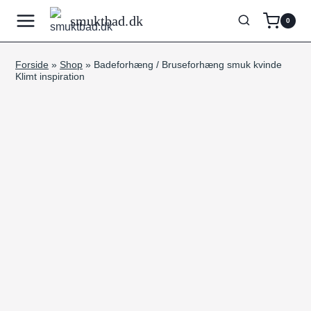
Fortsæt
smuktbad.dk
0
til
indhold
Forside
»
Shop
»
Badeforhæng / Bruseforhæng smuk kvinde
Klimt inspiration