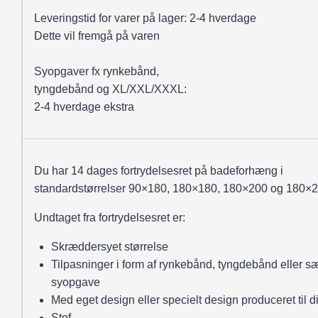
Leveringstid for varer på lager: 2-4 hverdage
Dette vil fremgå på varen
Syopgaver fx rynkebånd,
tyngdebånd og XL/XXL/XXXL:
2-4 hverdage ekstra
Du har 14 dages fortrydelsesret på badeforhæng i
standardstørrelser 90×180, 180×180, 180×200 og 180×2
Undtaget fra fortrydelsesret er:
Skræddersyet størrelse
Tilpasninger i form af rynkebånd, tyngdebånd eller sæ
syopgave
Med eget design eller specielt design produceret til d
Stof