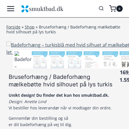
Fortsæt
smuktbad.dk
0
til
indhold
Forside
»
Shop
»
Bruseforhæng / Badeforhæng mælkebøtte
hvid silhouet på lys turkis
169
Bruseforhæng / Badeforhæng
1.5
mælkebøtte hvid silhouet på lys turkis
Unikt design! Du finder det kun hos smuktbad.dk.
Design: Anette Lind
Vi bestiller hos leverandør når vi modtager din ordre.
Gennemfør din bestilling og så
er dit badeforhæng på vej til dig.