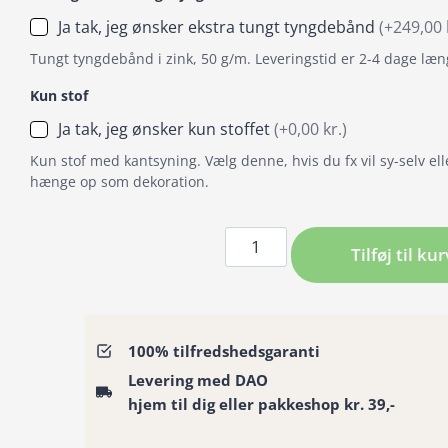
Ja tak, jeg ønsker ekstra tungt tyngdebånd
(+249,00 
Tungt tyngdebånd i zink, 50 g/m. Leveringstid er 2-4 dage læn
Kun stof
Ja tak, jeg ønsker kun stoffet
(+0,00 kr.)
Kun stof med kantsyning. Vælg denne, hvis du fx vil sy-selv ell
hænge op som dekoration.
Bruseforhæng
Tilføj til kur
/
Badeforhæng
mælkebøtte
hvid
100% tilfredshedsgaranti
silhouet
Levering med DAO
på
hjem til dig eller pakkeshop kr. 39,-
lys
turkis