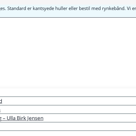
yges. Standard er kantsyede huller eller bestil med rynkebånd. Vi
d
m
– Ulla Birk Jensen