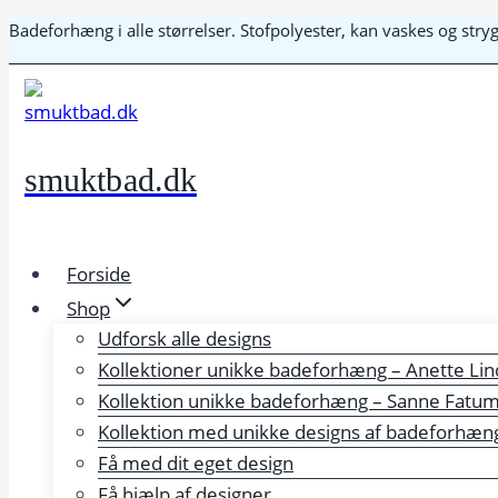
Fortsæt
Badeforhæng i alle størrelser. Stofpolyester, kan vaskes og str
til
indhold
smuktbad.dk
Forside
Shop
Udforsk alle designs
Kollektioner unikke badeforhæng – Anette Lin
Kollektion unikke badeforhæng – Sanne Fatu
Kollektion med unikke designs af badeforhæng 
Få med dit eget design
Få hjælp af designer