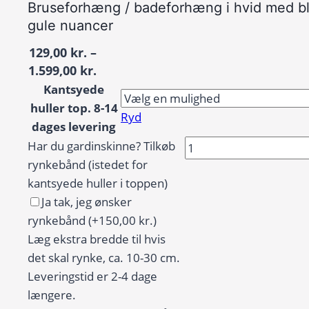
Bruseforhæng / badeforhæng i hvid med bl
gule nuancer
129,00
kr.
–
Prisinterval:
1.599,00
kr.
129,00 kr.
Kantsyede
til
huller top. 8-14
Ryd
1.599,00 kr.
dages levering
Bruseforhæng
Har du gardinskinne? Tilkøb
/
rynkebånd (istedet for
badeforhæng
kantsyede huller i toppen)
i
Ja tak, jeg ønsker
hvid
rynkebånd
(+150,00 kr.)
med
Læg ekstra bredde til hvis
blade
det skal rynke, ca. 10-30 cm.
i
Leveringstid er 2-4 dage
blå,
længere.