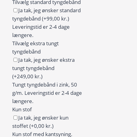
grønne
Tilvælg standard tyngdebånd
og
Ja tak, jeg ønsker standard
gule
tyngdebånd
(+99,00 kr.)
nuancer
Leveringstid er 2-4 dage
antal
længere.
Tilvælg ekstra tungt
tyngdebånd
Ja tak, jeg ønsker ekstra
tungt tyngdebånd
(+249,00 kr.)
Tungt tyngdebånd i zink, 50
g/m. Leveringstid er 2-4 dage
længere.
Kun stof
Ja tak, jeg ønsker kun
stoffet
(+0,00 kr.)
Kun stof med kantsyning.