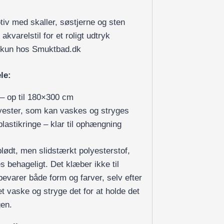
iv med skaller, søstjerne og sten
akvarelstil for et roligt udtryk
– kun hos Smuktbad.dk
le:
r – op til 180×300 cm
lyester, som kan vaskes og stryges
lastikringe – klar til ophængning
blødt, men slidstærkt polyesterstof,
s behageligt. Det klæber ikke til
evarer både form og farver, selv efter
 vaske og stryge det for at holde det
gen.