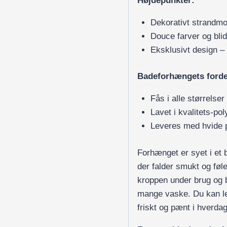
Højdepunkter:
Dekorativt strandmot
Douce farver og blid 
Eksklusivt design 
Badeforhængets forde
Fås i alle størrelse
Lavet i kvalitets-po
Leveres med hvide p
Forhænget er syet i et 
der falder smukt og føle
kroppen under brug og b
mange vaske. Du kan let
friskt og pænt i hverda