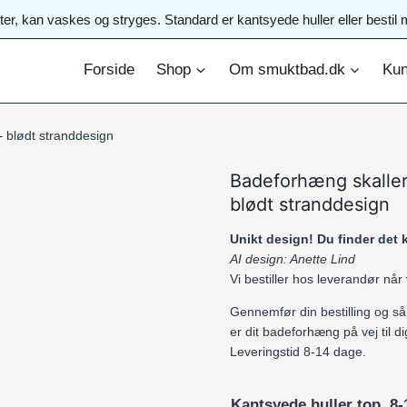
ster, kan vaskes og stryges. Standard er kantsyede huller eller best
Forside
Shop
Om smuktbad.dk
Kun
 blødt stranddesign
Badeforhæng skaller
blødt stranddesign
Unikt design! Du finder det
AI design: Anette Lind
Vi bestiller hos leverandør når
Gennemfør din bestilling og så
er dit badeforhæng på vej til di
Leveringstid 8-14 dage.
Kantsyede huller top. 8-