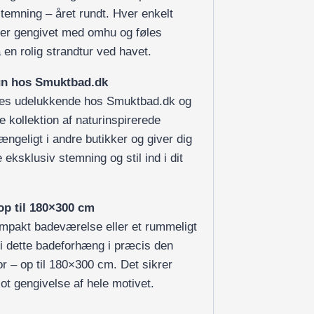
stemning – året rundt. Hver enkelt
er gengivet med omhu og føles
en rolig strandtur ved havet.
kun hos Smuktbad.dk
des udelukkende hos Smuktbad.dk og
e kollektion af naturinspirerede
gængeligt i andre butikker og giver dig
 eksklusiv stemning og stil ind i dit
 op til 180×300 cm
mpakt badeværelse eller et rummeligt
vi dette badeforhæng i præcis den
or – op til 180×300 cm. Det sikrer
ot gengivelse af hele motivet.