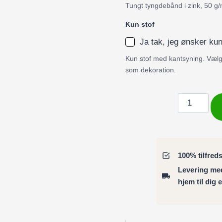
Tungt tyngdebånd i zink, 50 g/
Kun stof
Ja tak, jeg ønsker kun
Kun stof med kantsyning. Vælg 
som dekoration.
Badeforhæ
skaller
og
strandsten
–
100% tilfred
blødt
Levering m
stranddesig
hjem til dig 
antal