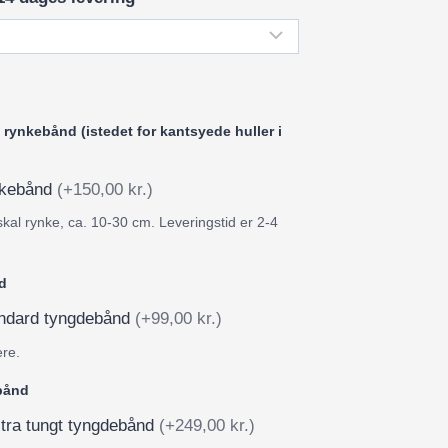
rynkebånd (istedet for kantsyede huller i
ynkebånd
(+150,00 kr.)
skal rynke, ca. 10-30 cm. Leveringstid er 2-4
d
tandard tyngdebånd
(+99,00 kr.)
ere.
ebånd
stra tungt tyngdebånd
(+249,00 kr.)