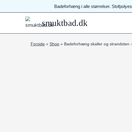
Fortsæt
Badeforhæng i alle størrelser. Stofpolye
til
indhold
smuktbad.dk
Forside
»
Shop
»
Badeforhæng skaller og strandsten –