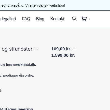
il med rynkebånd. Vi er en dansk webshop!
degalleri
FAQ
Blog
Kontakt
0
 og strandsten –
169,00
kr.
–
Prisinterval:
1.599,00
kr.
169,00 kr.
 kun hos smuktbad.dk.
til
1.599,00 kr.
 vi modtager din ordre.
g.
14 dages levering