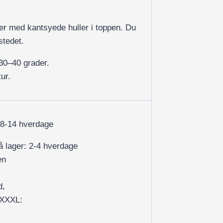
r med kantsyede huller i toppen. Du
stedet.
30–40 grader.
ur.
 8-14 hverdage
på lager: 2-4 hverdage
en
d,
/XXXL: