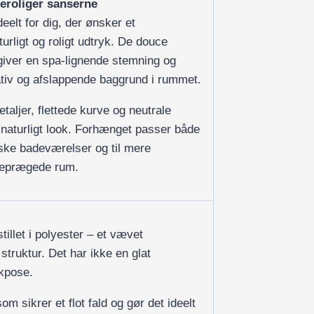
beroliger sanserne
eelt for dig, der ønsker et
rligt og roligt udtryk. De douce
giver en spa-lignende stemning og
tiv og afslappende baggrund i rummet.
aljer, flettede kurve og neutrale
, naturligt look. Forhænget passer både
iske badeværelser og til mere
meprægede rum.
illet i polyester – et vævet
 struktur. Det har ikke en glat
ikpose.
om sikrer et flot fald og gør det ideelt