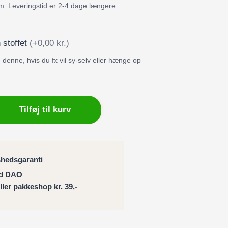
m. Leveringstid er 2-4 dage længere.
 stoffet
(+0,00 kr.)
denne, hvis du fx vil sy-selv eller hænge op
ng
Tilføj til kurv
shedsgaranti
ed DAO
n
eller pakkeshop kr. 39,-