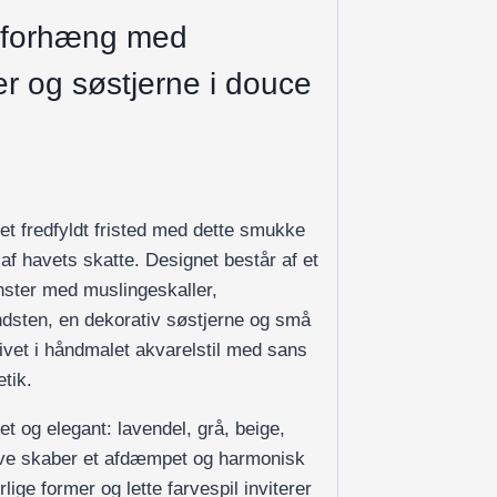
deforhæng med
er og søstjerne i douce
 et fredfyldt fristed med dette smukke
af havets skatte. Designet består af et
ster med muslingeskaller,
ndsten, en dekorativ søstjerne og små
givet i håndmalet akvarelstil med sans
etik.
t og elegant: lavendel, grå, beige,
arve skaber et afdæmpet og harmonisk
lige former og lette farvespil inviterer