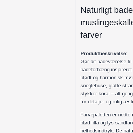
Naturligt ba
muslingeskall
farver
Produktbeskrivelse:
Gør dit badeværelse til
badeforhæng inspireret 
blødt og harmonisk møn
sneglehuse, glatte stra
stykker koral – alt gen
for detaljer og rolig æst
Farvepaletten er nedtone
blød lilla og lys sandf
helhedsindtryk. De natur