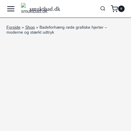
Fortsæt
smuktbad.dk
0
til
indhold
Forside
»
Shop
»
Badeforhæng røde grafiske hjerter –
moderne og stærkt udtryk