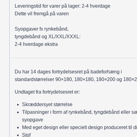
Leveringstid for varer på lager: 2-4 hverdage
Dette vil fremgå på varen
Syopgaver fx rynkebånd,
tyngdebånd og XL/XXL/XXXL:
2-4 hverdage ekstra
Du har 14 dages fortrydelsesret på badeforhæng i
standardstørrelser 90×180, 180×180, 180×200 og 180×2
Undtaget fra fortrydelsesret er:
Skræddersyet størrelse
Tilpasninger i form af rynkebånd, tyngdebånd eller sæ
syopgave
Med eget design eller specielt design produceret til d
Stof