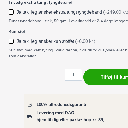
Tilvælg ekstra tungt tyngdebånd
Ja tak, jeg ønsker ekstra tungt tyngdebånd
(+249,00 kr.
Tungt tyngdebånd i zink, 50 g/m. Leveringstid er 2-4 dage længer
Kun stof
Ja tak, jeg ønsker kun stoffet
(+0,00 kr.)
Kun stof med kantsyning. Vælg denne, hvis du fx vil sy-selv eller
som dekoration.
Badeforhæng
Tilføj til kur
røde
grafiske
hjerter
–
100% tilfredshedsgaranti
moderne
Levering med DAO
og
hjem til dig eller pakkeshop kr. 39,-
stærkt