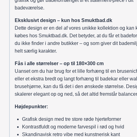
grafisk og gør badeforhænget til et statement-piece i dit
badeværelse.
Eksklusivt design – kun hos Smuktbad.dk
Dette design er en del af vores unikke kollektion og kan 
købes hos Smuktbad.dk. Det betyder, at du får et badef
du ikke finder i andre butikker – og som giver dit bademil
helt særlig karakter.
Fås i alle størrelser – op til 180×300 cm
Uanset om du har brug for et lille forhæng til en bruseni
eller et ekstra bredt og langt forhæng til badekar eller wa
brusehjørne, kan du få det i den ønskede størrelse. Desi
skalerer elegant op og ned, så det altid fremstår balancer
Højdepunkter:
Grafisk design med tre store røde hjerteformer
Kontrastfuldt og moderne farvespil i rød og hvid
Skandinavisk retro vibe med kunstnerisk kant