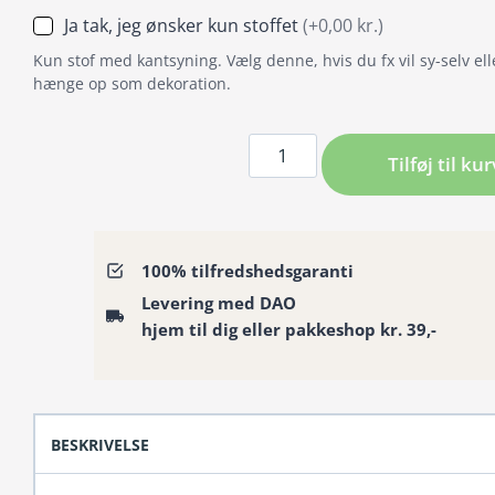
Ja tak, jeg ønsker kun stoffet
(+0,00 kr.)
Kun stof med kantsyning. Vælg denne, hvis du fx vil sy-selv ell
hænge op som dekoration.
Badeforhæng
Tilføj til kur
med
brune
og
beige
100% tilfredshedsgaranti
striber
Levering med DAO
–
hjem til dig eller pakkeshop kr. 39,-
bruseforhæng
antal
BESKRIVELSE