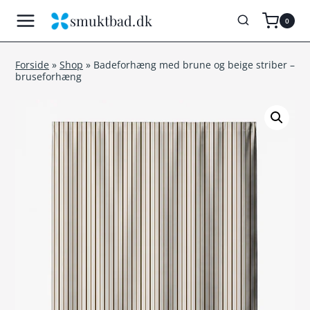
Fortsæt
smuktbad.dk
0
til
indhold
Forside
»
Shop
»
Badeforhæng med brune og beige striber –
bruseforhæng