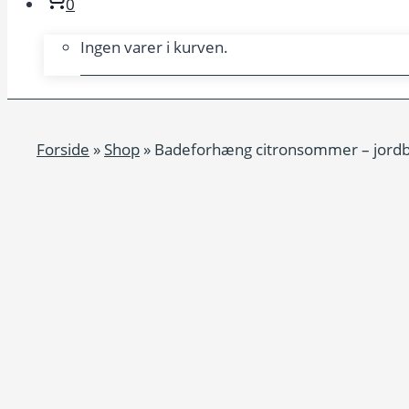
0
Ingen varer i kurven.
Forside
»
Shop
»
Badeforhæng citronsommer – jordbæ