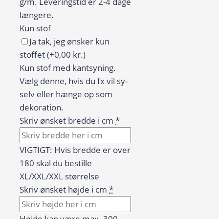
g/m. Leveringstid er 2-4 dage
længere.
Kun stof
Ja tak, jeg ønsker kun
stoffet
(+0,00 kr.)
Kun stof med kantsyning.
Vælg denne, hvis du fx vil sy-
selv eller hænge op som
dekoration.
Skriv ønsket bredde i cm
*
VIGTIGT: Hvis bredde er over
180 skal du bestille
XL/XXL/XXL størrelse
Skriv ønsket højde i cm
*
Højde kan være max. 300