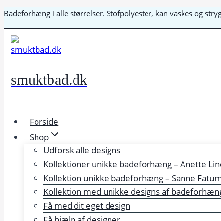
Fortsæt
Badeforhæng i alle størrelser. Stofpolyester, kan vaskes og str
til
indhold
smuktbad.dk
Forside
Shop
Udforsk alle designs
Kollektioner unikke badeforhæng – Anette Lin
Kollektion unikke badeforhæng – Sanne Fatu
Kollektion med unikke designs af badeforhæng 
Få med dit eget design
Få hjælp af designer