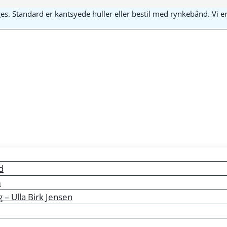
yges. Standard er kantsyede huller eller bestil med rynkebånd. Vi
d
m
– Ulla Birk Jensen