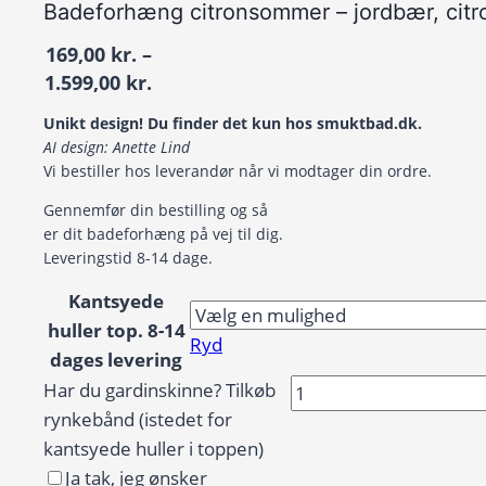
Badeforhæng citronsommer – jordbær, citro
169,00
kr.
–
Prisinterval:
1.599,00
kr.
169,00 kr.
Unikt design! Du finder det kun hos smuktbad.dk.
til
AI design: Anette Lind
1.599,00 kr.
Vi bestiller hos leverandør når vi modtager din ordre.
Gennemfør din bestilling og så
er dit badeforhæng på vej til dig.
Leveringstid 8-14 dage.
Kantsyede
huller top. 8-14
Ryd
dages levering
Badeforhæng
Har du gardinskinne? Tilkøb
citronsommer
rynkebånd (istedet for
–
kantsyede huller i toppen)
jordbær,
Ja tak, jeg ønsker