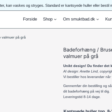
ster, kan vaskes og stryges. Standard er kantsyede huller eller best
Forside
Shop
Om smuktbad.dk
Kun
e valmuer på grå
Badeforhæng / Brus
valmuer på grå
Unikt design! Du finder det
AI design: Anette Lind, copyr
Vi bestiller hos leverandør når
Gennemfør din bestilling og så
dit badeforhæng på vej til dig.
Leveringstid 8-14 dage.
Kantsyede huller top. 8-