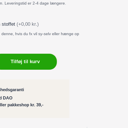
m. Leveringstid er 2-4 dage længere.
 stoffet
(+0,00 kr.)
denne, hvis du fx vil sy-selv eller hænge op
ng
Tilføj til kurv
ng
shedsgaranti
ed DAO
eller pakkeshop kr. 39,-