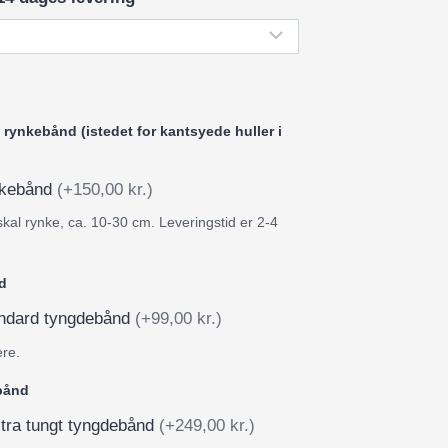
rynkebånd (istedet for kantsyede huller i
ynkebånd
(+150,00 kr.)
skal rynke, ca. 10-30 cm. Leveringstid er 2-4
d
tandard tyngdebånd
(+99,00 kr.)
ere.
ebånd
stra tungt tyngdebånd
(+249,00 kr.)