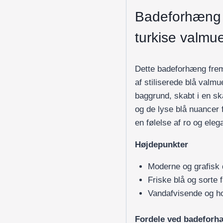
Badeforhæng m
turkise valmu
Dette badeforhæng fre
af stiliserede blå valmu
baggrund, skabt i en ska
og de lyse blå nuancer
en følelse af ro og ele
Højdepunkter
Moderne og grafisk
Friske blå og sorte 
Vandafvisende og ho
Fordele ved badeforh