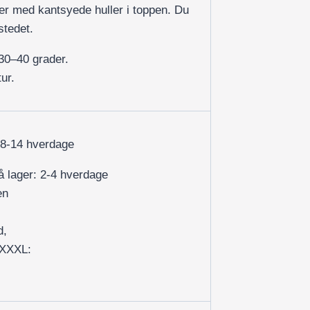
r med kantsyede huller i toppen. Du
stedet.
30–40 grader.
ur.
 8-14 hverdage
på lager: 2-4 hverdage
en
d,
/XXXL: