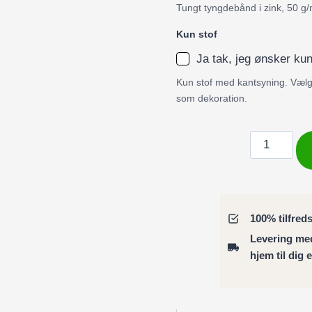
Tungt tyngdebånd i zink, 50 g/
Kun stof
Ja tak, jeg ønsker kun
Kun stof med kantsyning. Vælg 
som dekoration.
Badeforhæ
/
Bruseforhæ
turkise
valmuer
100% tilfred
på
Levering m
grå
hjem til dig 
antal