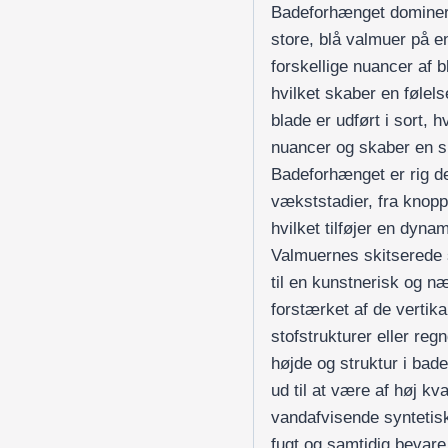
Badeforhænget dominer
store, blå valmuer på e
forskellige nuancer af b
hvilket skaber en følel
blade er udført i sort, 
nuancer og skaber en s
Badeforhænget er rig de
vækststadier, fra knoppe
hvilket tilføjer en dynami
Valmuernes skitserede st
til en kunstnerisk og n
forstærket af de vertika
stofstrukturer eller reg
højde og struktur i bad
ud til at være af høj kva
vandafvisende syntetisk
fugt og samtidig bevare