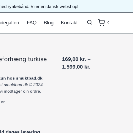
il med rynkebånd. Vi er en dansk webshop!
degalleri
FAQ
Blog
Kontakt
0
eforhæng turkise
169,00
kr.
–
Prisinterval:
1.599,00
kr.
169,00 kr.
 kun hos smuktbad.dk.
til
ight smuktbad.dk © 2024
1.599,00 kr.
 vi modtager din ordre.
 er
14 dages levering