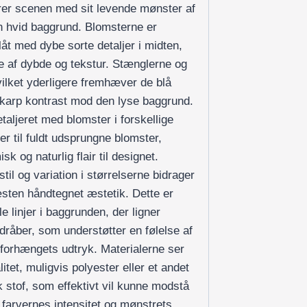
er scenen med sit levende mønster af
n hvid baggrund. Blomsterne er
låt med dybe sorte detaljer i midten,
se af dybde og tekstur. Stænglerne og
hvilket yderligere fremhæver de blå
karp kontrast mod den lyse baggrund.
taljeret med blomster i forskellige
r til fuldt udsprungne blomster,
sk og naturlig flair til designet.
il og variation i størrelserne bidrager
æsten håndtegnet æstetik. Dette er
le linjer i baggrunden, der ligner
ndråber, som understøtter en følelse af
eforhængets udtryk. Materialerne ser
litet, muligvis polyester eller et andet
 stof, som effektivt vil kunne modstå
 farvernes intensitet og mønstrets