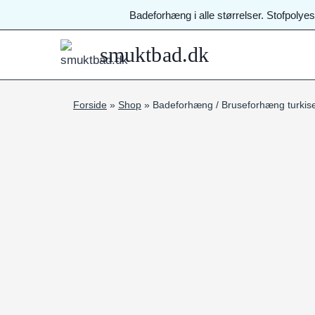
Fortsæt
Badeforhæng i alle størrelser. Stofpolye
til
indhold
smuktbad.dk
Forside
»
Shop
»
Badeforhæng / Bruseforhæng turkis