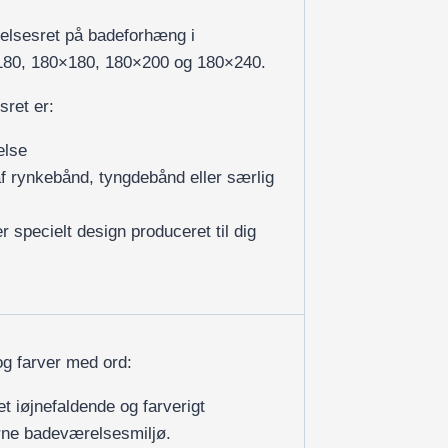
delsesret på badeforhæng i
×180, 180×180, 180×200 og 180×240.
sret er:
else
af rynkebånd, tyngdebånd eller særlig
r specielt design produceret til dig
og farver med ord:
et iøjnefaldende og farverigt
rne badeværelsesmiljø.