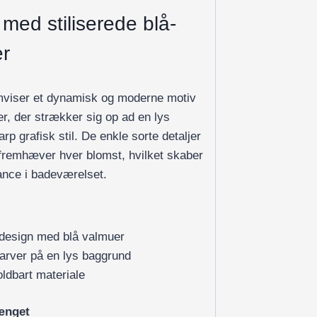
ed stiliserede blå-
er
mviser et dynamisk og moderne motiv
er, der strækker sig op ad en lys
rp grafisk stil. De enkle sorte detaljer
 fremhæver hver blomst, hvilket skaber
gance i badeværelset.
 design med blå valmuer
farver på en lys baggrund
ldbart materiale
ænget