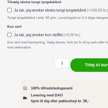
Tilvælg ekstra tungt tyngdebånd
Ja tak, jeg ønsker ekstra tungt tyngdebånd
(+249,00 kr.
Tungt tyngdebånd i zink, 50 g/m. Leveringstid er 2-4 dage længer
Kun stof
Ja tak, jeg ønsker kun stoffet
(+0,00 kr.)
Kun stof med kantsyning. Vælg denne, hvis du fx vil sy-selv eller
som dekoration.
Badeforhæng
Tilføj til kur
/
Bruseforhæng
store
blomster
100% tilfredshedsgaranti
i
Levering med DAO
blå
hjem til dig eller pakkeshop kr. 39,-
antal