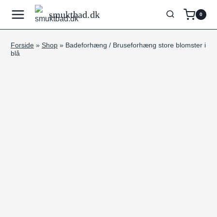
Fortsæt
smuktbad.dk
0
til
indhold
Forside
»
Shop
»
Badeforhæng / Bruseforhæng store blomster i
blå