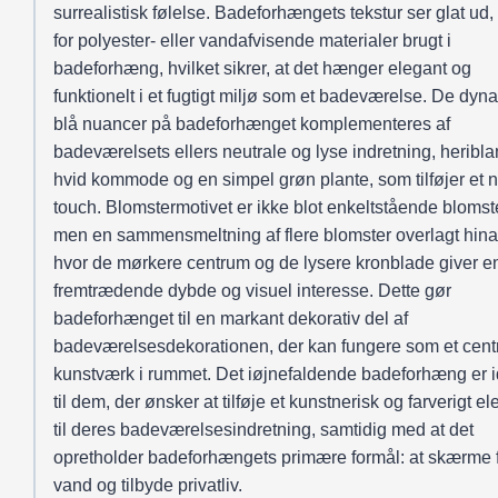
surrealistisk følelse. Badeforhængets tekstur ser glat ud,
for polyester- eller vandafvisende materialer brugt i
badeforhæng, hvilket sikrer, at det hænger elegant og
funktionelt i et fugtigt miljø som et badeværelse. De dyn
blå nuancer på badeforhænget komplementeres af
badeværelsets ellers neutrale og lyse indretning, heribla
hvid kommode og en simpel grøn plante, som tilføjer et na
touch. Blomstermotivet er ikke blot enkeltstående blomste
men en sammensmeltning af flere blomster overlagt hin
hvor de mørkere centrum og de lysere kronblade giver e
fremtrædende dybde og visuel interesse. Dette gør
badeforhænget til en markant dekorativ del af
badeværelsesdekorationen, der kan fungere som et centr
kunstværk i rummet. Det iøjnefaldende badeforhæng er i
til dem, der ønsker at tilføje et kunstnerisk og farverigt e
til deres badeværelsesindretning, samtidig med at det
opretholder badeforhængets primære formål: at skærme 
vand og tilbyde privatliv.