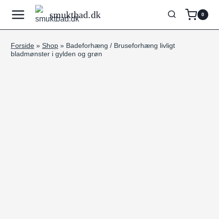
Fortsæt
smuktbad.dk
0
til
indhold
Forside
»
Shop
»
Badeforhæng / Bruseforhæng livligt
bladmønster i gylden og grøn