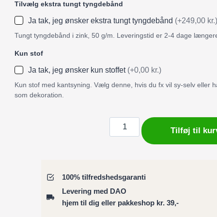
Tilvælg ekstra tungt tyngdebånd
Ja tak, jeg ønsker ekstra tungt tyngdebånd
(+249,00 kr.
Tungt tyngdebånd i zink, 50 g/m. Leveringstid er 2-4 dage længer
Kun stof
Ja tak, jeg ønsker kun stoffet
(+0,00 kr.)
Kun stof med kantsyning. Vælg denne, hvis du fx vil sy-selv eller
som dekoration.
Badeforhæng
Tilføj til kur
/
Bruseforhæng
livligt
bladmønster
100% tilfredshedsgaranti
i
Levering med DAO
gylden
hjem til dig eller pakkeshop kr. 39,-
og