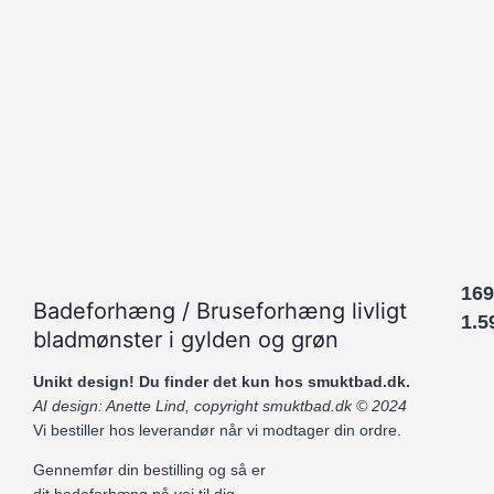
169
Badeforhæng / Bruseforhæng livligt
1.5
bladmønster i gylden og grøn
Unikt design! Du finder det kun hos smuktbad.dk.
AI design: Anette Lind, copyright smuktbad.dk © 2024
Vi bestiller hos leverandør når vi modtager din ordre.
Gennemfør din bestilling og så er