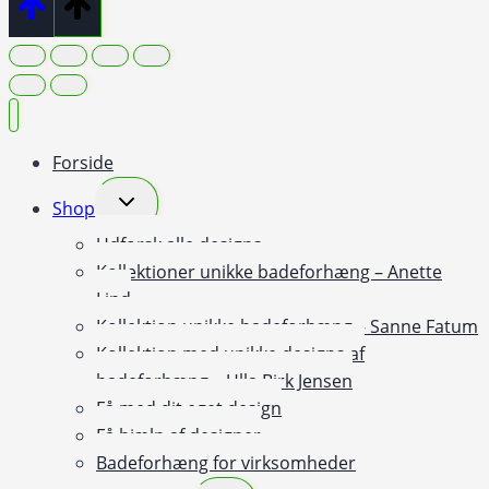
Forside
Skift
Shop
undermenu
Udforsk alle designs
Kollektioner unikke badeforhæng – Anette
Lind
Kollektion unikke badeforhæng – Sanne Fatum
Kollektion med unikke designs af
badeforhæng – Ulla Birk Jensen
Få med dit eget design
Få hjælp af designer
Badeforhæng for virksomheder