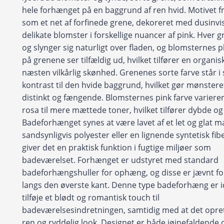
hele forhænget på en baggrund af ren hvid. Motivet 
som et net af forfinede grene, dekoreret med dusinvi
delikate blomster i forskellige nuancer af pink. Hver 
og slynger sig naturligt over fladen, og blomsternes p
på grenene ser tilfældig ud, hvilket tilfører en organis
næsten vilkårlig skønhed. Grenenes sorte farve står i
kontrast til den hvide baggrund, hvilket gør mønstere
distinkt og fængende. Blomsternes pink farve varierer
rosa til mere mættede toner, hvilket tilfører dybde og 
Badeforhænget synes at være lavet af et let og glat ma
sandsynligvis polyester eller en lignende syntetisk fibe
giver det en praktisk funktion i fugtige miljøer som
badeværelset. Forhænget er udstyret med standard
badeforhængshuller for ophæng, og disse er jævnt fo
langs den øverste kant. Denne type badeforhæng er ide
tilføje et blødt og romantisk touch til
badeværelsesindretningen, samtidig med at det opre
ren og ryddelig look. Designet er både iøjnefaldende o