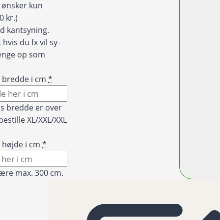
eg ønsker kun
0 kr.)
d kantsyning.
hvis du fx vil sy-
hænge op som
t bredde i cm
*
is bredde er over
bestille XL/XXL/XXL
 højde i cm
*
ære max. 300 cm.