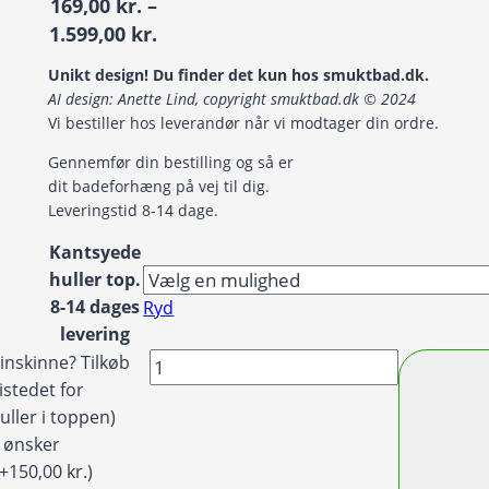
169,00
kr.
–
Prisinterval:
1.599,00
kr.
169,00 kr.
Unikt design! Du finder det kun hos smuktbad.dk.
til
AI design: Anette Lind, copyright smuktbad.dk © 2024
1.599,00 kr.
Vi bestiller hos leverandør når vi modtager din ordre.
Gennemfør din bestilling og så er
dit badeforhæng på vej til dig.
Leveringstid 8-14 dage.
Kantsyede
huller top.
8-14 dages
Ryd
levering
Badeforhæng
inskinne? Tilkøb
/
istedet for
Bruseforhæng
uller i toppen)
små
g ønsker
pink
(+150,00 kr.)