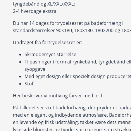
tyngdebånd og XL/XXL/XXXL:
2-4 hverdage ekstra
Du har 14 dages fortrydelsesret på badeforhæng i
standardstørrelser 90×180, 180×180, 180×200 og 180
Undtaget fra fortrydelsesret er:
Skræddersyet størrelse
Tilpasninger i form af rynkebånd, tyngdebånd ell
syopgave
Med eget design eller specielt design produceret 
Stof
Her beskriver vi motiv og farver med ord:
På billedet ser vi et badeforhæng, der pryder et bad
med en elegant og indbydende atmosfære. Badeforh
en levende og frisk udstråling, takket være dets møns
lyserøde blomster og tynde, sorte grene, som strække