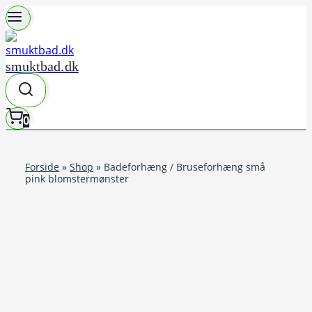
Fortsæt
til
indhold
smuktbad.dk
0
Forside
»
Shop
»
Badeforhæng / Bruseforhæng små
pink blomstermønster