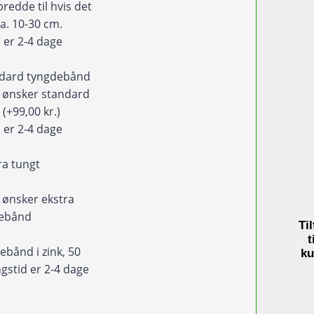
blomstermønster
redde til hvis det
antal
ca. 10-30 cm.
 er 2-4 dage
ndard tyngdebånd
eg ønsker standard
d
(+99,00 kr.)
 er 2-4 dage
ra tungt
d
eg ønsker ekstra
debånd
Til
)
t
ebånd i zink, 50
ku
gstid er 2-4 dage