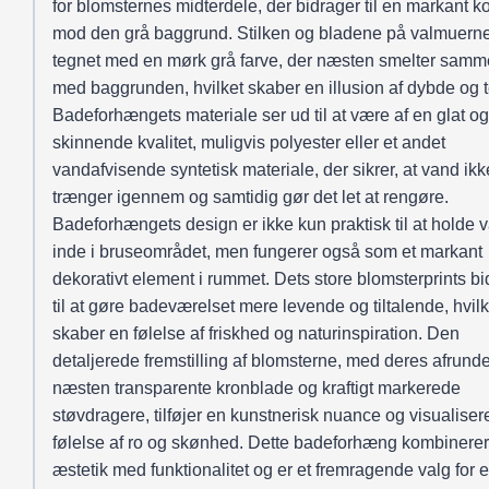
for blomsternes midterdele, der bidrager til en markant ko
mod den grå baggrund. Stilken og bladene på valmuerne
tegnet med en mørk grå farve, der næsten smelter sam
med baggrunden, hvilket skaber en illusion af dybde og t
Badeforhængets materiale ser ud til at være af en glat og
skinnende kvalitet, muligvis polyester eller et andet
vandafvisende syntetisk materiale, der sikrer, at vand ikk
trænger igennem og samtidig gør det let at rengøre.
Badeforhængets design er ikke kun praktisk til at holde 
inde i bruseområdet, men fungerer også som et markant
dekorativt element i rummet. Dets store blomsterprints bi
til at gøre badeværelset mere levende og tiltalende, hvilk
skaber en følelse af friskhed og naturinspiration. Den
detaljerede fremstilling af blomsterne, med deres afrund
næsten transparente kronblade og kraftigt markerede
støvdragere, tilføjer en kunstnerisk nuance og visualiser
følelse af ro og skønhed. Dette badeforhæng kombinerer
æstetik med funktionalitet og er et fremragende valg for 