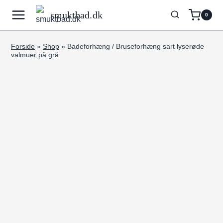
Fortsæt
smuktbad.dk
0
til
indhold
Forside
»
Shop
»
Badeforhæng / Bruseforhæng sart lyserøde
valmuer på grå