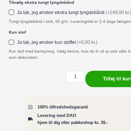
Tilvælg ekstra tungt tyngdebånd
Ja tak, jeg ønsker ekstra tungt tyngdebånd
(+249,00 kr.
Tungt tyngdebånd i zink, 50 g/m. Leveringstid er 2-4 dage længer
Kun stof
Ja tak, jeg ønsker kun stoffet
(+0,00 kr.)
Kun stof med kantsyning. Vælg denne, hvis du fx vil sy-selv eller
som dekoration.
Badeforhæng
Tilføj til kur
/
Bruseforhæng
sart
lyserøde
100% tilfredshedsgaranti
valmuer
Levering med DAO
på
hjem til dig eller pakkeshop kr. 39,-
grå