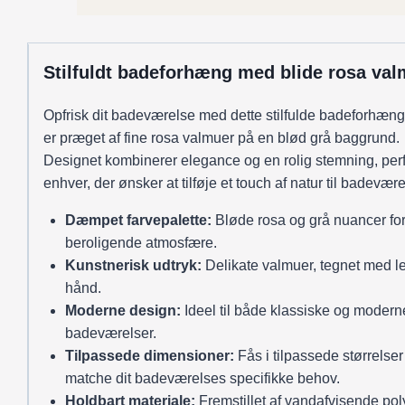
antal
Stilfuldt badeforhæng med blide rosa val
Opfrisk dit badeværelse med dette stilfulde badeforhæng
er præget af fine rosa valmuer på en blød grå baggrund.
Designet kombinerer elegance og en rolig stemning, perfe
enhver, der ønsker at tilføje et touch af natur til badevære
Dæmpet farvepalette:
Bløde rosa og grå nuancer fo
beroligende atmosfære.
Kunstnerisk udtryk:
Delikate valmuer, tegnet med le
hånd.
Moderne design:
Ideel til både klassiske og modern
badeværelser.
Tilpassede dimensioner:
Fås i tilpassede størrelser 
matche dit badeværelses specifikke behov.
Holdbart materiale:
Fremstillet af vandafvisende pol