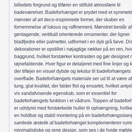
billedets forgrund og tilfører en stilfuld atmosfære til
badeværelset. Badeforhænget er prydet med et symmetr
mønster af art deco-inspirerede former, der skaber en
fornemmelse af luksus og raffinement. Mønstret består af
gentagende, vertikalt orienterede ornamenter, der ligner
bladfjedre eller palmetter, udformet i en dyb grå farve. Di
dekorationer er opstillet i nøjagtige rækker på en ren, hv
baggrund, hvilket forstærker kontrasten og gør designet
iøjnefaldende. Hver figur er detaljeret med fine linjer og k
der tilføjer en visuel dybde og tekstur til badeforhængets
overflade. Badeforhængets materiale ser ud til at være a
tung, glat kvalitet, der falder flot og ensartet, hvilket anty
vis vandafvisende egenskab, som er essentiel for
badeforhængets funktion i et vådrum. Toppen af badefo
er udstyret med forstærkede huller til ophængning, hvilket
en holdbar og stabil montering på en badeforhængsstan
samlede æstetik af badeforhænget komplementerer rum
minimalistiske og rene design, som ses i de hvide møble