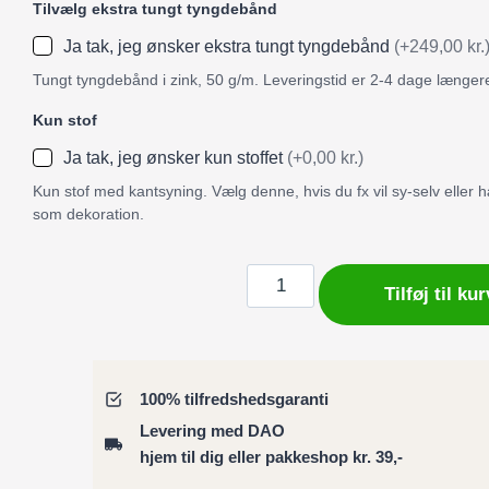
Tilvælg ekstra tungt tyngdebånd
Ja tak, jeg ønsker ekstra tungt tyngdebånd
(+249,00 kr.
Tungt tyngdebånd i zink, 50 g/m. Leveringstid er 2-4 dage længer
Kun stof
Ja tak, jeg ønsker kun stoffet
(+0,00 kr.)
Kun stof med kantsyning. Vælg denne, hvis du fx vil sy-selv eller
som dekoration.
Badeforhæng
Tilføj til kur
/
Bruseforhæng
ornamenter
i
100% tilfredshedsgaranti
art
Levering med DAO
deco
hjem til dig eller pakkeshop kr. 39,-
sort/hvid