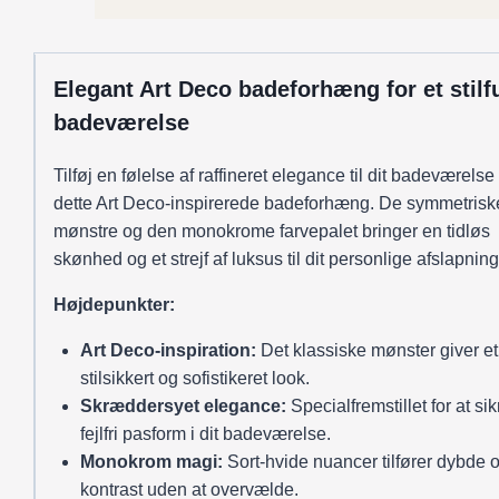
antal
Elegant Art Deco badeforhæng for et stilf
badeværelse
Tilføj en følelse af raffineret elegance til dit badeværels
dette Art Deco-inspirerede badeforhæng. De symmetrisk
mønstre og den monokrome farvepalet bringer en tidløs
skønhed og et strejf af luksus til dit personlige afslapnin
Højdepunkter:
Art Deco-inspiration:
Det klassiske mønster giver et
stilsikkert og sofistikeret look.
Skræddersyet elegance:
Specialfremstillet for at si
fejlfri pasform i dit badeværelse.
Monokrom magi:
Sort-hvide nuancer tilfører dybde 
kontrast uden at overvælde.