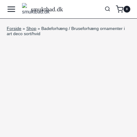
Fortsæt
smuktbad.dk
0
til
indhold
Forside
»
Shop
»
Badeforhæng / Bruseforhæng ornamenter i
art deco sort/hvid