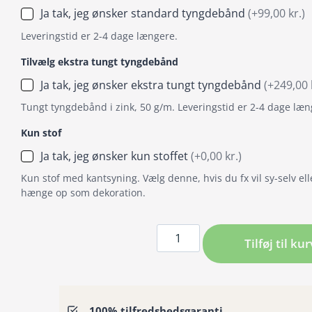
Ja tak, jeg ønsker standard tyngdebånd
(+99,00 kr.)
Leveringstid er 2-4 dage længere.
Tilvælg ekstra tungt tyngdebånd
Ja tak, jeg ønsker ekstra tungt tyngdebånd
(+249,00 
Tungt tyngdebånd i zink, 50 g/m. Leveringstid er 2-4 dage læn
Kun stof
Ja tak, jeg ønsker kun stoffet
(+0,00 kr.)
Kun stof med kantsyning. Vælg denne, hvis du fx vil sy-selv ell
hænge op som dekoration.
Badeforhæng
Tilføj til kur
/
Bruseforhæng
nærbillede
af
100% tilfredshedsgaranti