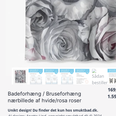
169
Badeforhæng / Bruseforhæng
1.5
nærbillede af hvide/rosa roser
Unikt design! Du finder det kun hos smuktbad.dk.
AI design: Anette Lind, copyright smuktbad.dk © 2024