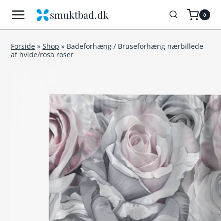
Fortsæt
smuktbad.dk
0
til
indhold
Forside
»
Shop
»
Badeforhæng / Bruseforhæng nærbillede
af hvide/rosa roser