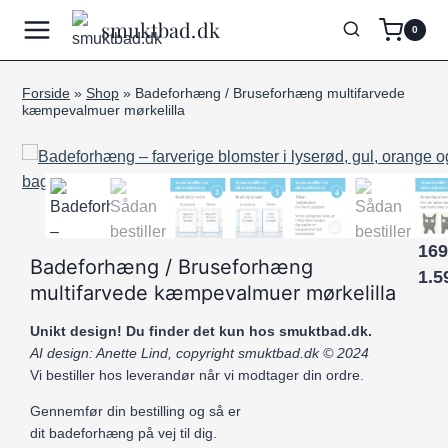
Fortsæt
smuktbad.dk
0
til
indhold
Forside
»
Shop
»
Badeforhæng / Bruseforhæng multifarvede
kæmpevalmuer mørkelilla
169
Badeforhæng / Bruseforhæng
1.5
multifarvede kæmpevalmuer mørkelilla
Unikt design! Du finder det kun hos smuktbad.dk.
AI design: Anette Lind, copyright smuktbad.dk © 2024
Vi bestiller hos leverandør når vi modtager din ordre.
Gennemfør din bestilling og så er
dit badeforhæng på vej til dig.