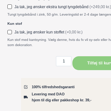
Ja tak, jeg ønsker ekstra tungt tyngdebånd
(+249,00 kr.
Tungt tyngdebånd i zink, 50 g/m. Leveringstid er 2-4 dage længer
Kun stof
Ja tak, jeg ønsker kun stoffet
(+0,00 kr.)
Kun stof med kantsyning. Vælg denne, hvis du fx vil sy-selv eller
som dekoration.
Badeforhæng
Tilføj til kur
/
Bruseforhæng
multifarvede
kæmpevalmuer
100% tilfredshedsgaranti
mørkelilla
Levering med DAO
antal
hjem til dig eller pakkeshop kr. 39,-