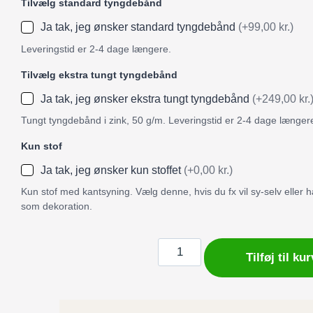
Tilvælg standard tyngdebånd
Ja tak, jeg ønsker standard tyngdebånd
(+99,00 kr.)
Leveringstid er 2-4 dage længere.
Tilvælg ekstra tungt tyngdebånd
Ja tak, jeg ønsker ekstra tungt tyngdebånd
(+249,00 kr.
Tungt tyngdebånd i zink, 50 g/m. Leveringstid er 2-4 dage længer
Kun stof
Ja tak, jeg ønsker kun stoffet
(+0,00 kr.)
Kun stof med kantsyning. Vælg denne, hvis du fx vil sy-selv eller
som dekoration.
Badeforhæng
Tilføj til kur
/
Bruseforhæng
mønster