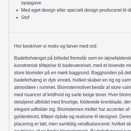
syopgave
Med eget design eller specielt design produceret til d
Stof
Her beskriver vi motiv og farver med ord:
Badeforhænget på billedet fremstår som en iøjnefaldend
kunstnerisk tilføjelse til badeværelset, med et levende mo
store blomster på en mørk baggrund. Baggrunden på det
badeforhæng er dyb vinrød, hvilket skaber en rig og var
atmosfære i rummet. Blomstermotivet består af store val
med nuancer af kridhvid og sarte beige toner. Hver bloms
detaljeret afbildet med finurlige, folderede kronblade, der
elegant udfolder sig. Blomsternes midter har accenter af 
gyldenbrunt, tilføjer dybde og realisme til designet. Dere
placering er tæt, men samtidig velafbalanceret, hvilket s