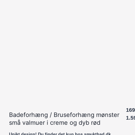
169
Badeforhæng / Bruseforhæng mønster
1.5
små valmuer i creme og dyb rød
Unikt design! Du finder det kun hos smuktbad.dk.