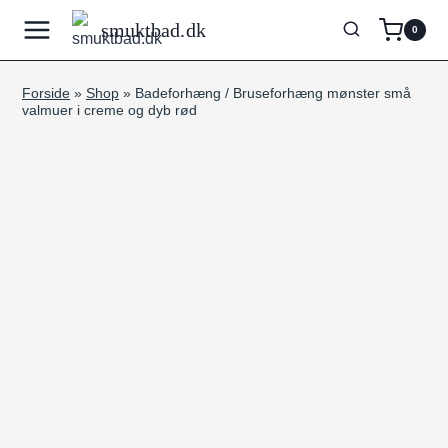
Fortsæt
smuktbad.dk
0
til
indhold
Forside
»
Shop
»
Badeforhæng / Bruseforhæng mønster små
valmuer i creme og dyb rød