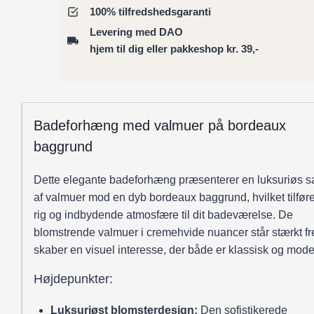
små
100% tilfredshedsgaranti
valmuer
Levering med DAO
i
hjem til dig eller pakkeshop kr. 39,-
creme
og
dyb
rød
Badeforhæng med valmuer på bordeaux
antal
baggrund
Dette elegante badeforhæng præsenterer en luksuriøs s
af valmuer mod en dyb bordeaux baggrund, hvilket tilfør
rig og indbydende atmosfære til dit badeværelse. De
blomstrende valmuer i cremehvide nuancer står stærkt f
skaber en visuel interesse, der både er klassisk og mode
Højdepunkter:
Luksuriøst blomsterdesign:
Den sofistikerede