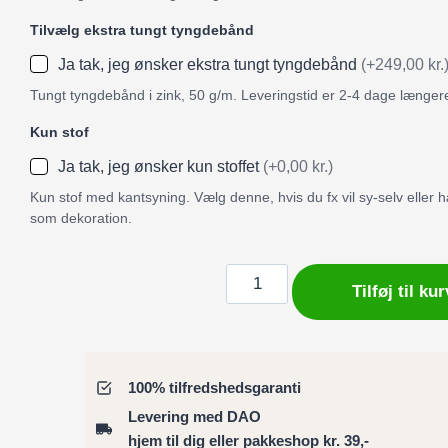
Tilvælg ekstra tungt tyngdebånd
Ja tak, jeg ønsker ekstra tungt tyngdebånd
(+249,00 kr.
Tungt tyngdebånd i zink, 50 g/m. Leveringstid er 2-4 dage længer
Kun stof
Ja tak, jeg ønsker kun stoffet
(+0,00 kr.)
Kun stof med kantsyning. Vælg denne, hvis du fx vil sy-selv eller
som dekoration.
Badeforhæng
Tilføj til kur
/
Bruseforhæng
Mjølner
vikingeøkse
100% tilfredshedsgaranti
antal
Levering med DAO
hjem til dig eller pakkeshop kr. 39,-