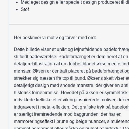
Med eget design eller specielt design produceret til d
Stof
Her beskriver vi motiv og farver med ord:
Dette billede viser et unikt og iøjnefaldende badeforhæng
stilfuldt badeværelse. Badeforhænget er domineret af en 
detaljeret illustration af en dobbeltbladet økse med et ind
mønster. Øksen er centralt placeret på badeforhænget o
strækker sig næsten fra top til bund. Øksens skaft viser e
detaljerigt design med snoede mønstre, der giver en antik
historisk fornemmelse. Hovedet på øksen er symmetrisk
indviklede keltiske eller viking-inspirerede motiver, der e
indgraveret i metal-effekten. Det grafiske tryk på badefo
er særligt fremtrædende mod baggrunden, der har en
marmoreringseffekt i brune og beige nuancer, simuleren
gammel pergament eller måske en gulnet papirtextur. D