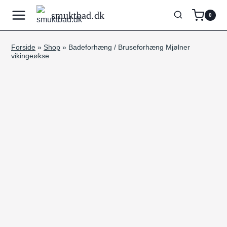
Fortsæt
smuktbad.dk
0
til
indhold
Forside
»
Shop
»
Badeforhæng / Bruseforhæng Mjølner
vikingeøkse