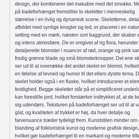
design, der kombinerer det makabre med det smukke. Mo
på badeforhænget fremstiller to skeletter i menneskelig
størrelse i en livlig og dynamisk scene. Skeletterne, detal
afbildet med synlige knogler og led, er placeret i en natu
setting med en mørk, næsten sort baggrund, der skaber 
og intens atmosfære. De er omgivet af rig flora, herunder 
detaljerede blomster i nuancer af rød, orange og pink sa
frodig grønne blade og små blomsterknopper. Det ene sk
ser ud til at overrække det andet skelet en blomst, hvilket 
en følelse af levned og humor til det ellers dystre tema. D
skelet holder også i en flaske, hvilket introducerer et ele
festlighed. Begge skeletter står på et simplificeret underl
kan forestille jord, hvilket forstærker indtrykket af, at de b
sig udendørs. Teksturen på badeforhænget ser ud til at 
glat, og kvaliteten af trykket er høj, da hver detalje og
farvenuance træder tydeligt frem. Kunststilen minder om
blanding af folkloristisk kunst og moderne grafisk design,
hvilket gør badeforhænget til en markant og moderne tilf