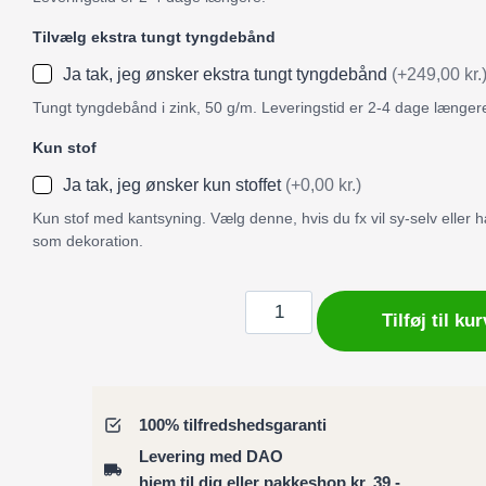
Tilvælg ekstra tungt tyngdebånd
Ja tak, jeg ønsker ekstra tungt tyngdebånd
(+249,00 kr.
Tungt tyngdebånd i zink, 50 g/m. Leveringstid er 2-4 dage længer
Kun stof
Ja tak, jeg ønsker kun stoffet
(+0,00 kr.)
Kun stof med kantsyning. Vælg denne, hvis du fx vil sy-selv eller
som dekoration.
Badeforhæng
Tilføj til kur
/
Bruseforhæng
mexikansk
dansende
100% tilfredshedsgaranti
skeletter
Levering med DAO
og
hjem til dig eller pakkeshop kr. 39,-