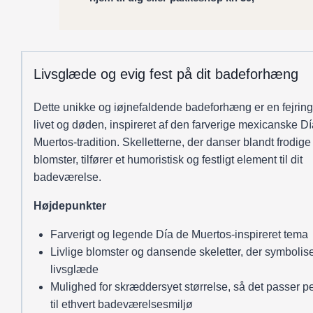
blomster
antal
Livsglæde og evig fest på dit badeforhæng
Dette unikke og iøjnefaldende badeforhæng er en fejring
livet og døden, inspireret af den farverige mexicanske D
Muertos-tradition. Skelletterne, der danser blandt frodige
blomster, tilfører et humoristisk og festligt element til dit
badeværelse.
Højdepunkter
Farverigt og legende Día de Muertos-inspireret tema
Livlige blomster og dansende skeletter, der symbolis
livsglæde
Mulighed for skræddersyet størrelse, så det passer pe
til ethvert badeværelsesmiljø