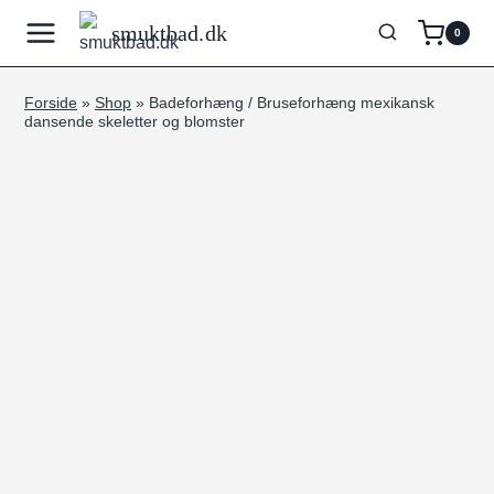
Fortsæt
smuktbad.dk
0
til
indhold
Forside
»
Shop
»
Badeforhæng / Bruseforhæng mexikansk
dansende skeletter og blomster