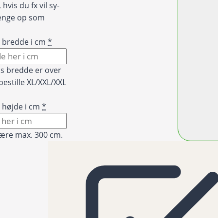
hvis du fx vil sy-
hænge op som
t bredde i cm
*
is bredde er over
bestille XL/XXL/XXL
 højde i cm
*
ære max. 300 cm.