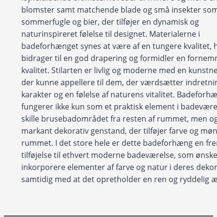
blomster samt matchende blade og små insekter so
sommerfugle og bier, der tilføjer en dynamisk og
naturinspireret følelse til designet. Materialerne i
badeforhænget synes at være af en tungere kvalitet, h
bidrager til en god drapering og formidler en fornem
kvalitet. Stilarten er livlig og moderne med en kunstner
der kunne appellere til dem, der værdsætter indretn
karakter og en følelse af naturens vitalitet. Badeforh
fungerer ikke kun som et praktisk element i badeværels
skille brusebadområdet fra resten af rummet, men o
markant dekorativ genstand, der tilføjer farve og møns
rummet. I det store hele er dette badeforhæng en f
tilføjelse til ethvert moderne badeværelse, som ønske
inkorporere elementer af farve og natur i deres dekor
samtidig med at det opretholder en ren og ryddelig æ