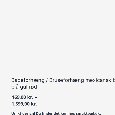
Badeforhæng / Bruseforhæng mexicansk b
blå gul rød
169,00
kr.
–
Prisinterval:
1.599,00
kr.
169,00 kr.
Unikt design! Du finder det kun hos smuktbad.dk.