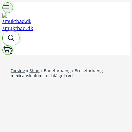
Fortsæt
til
indhold
smuktbad.dk
0
Forside
»
Shop
»
Badeforhæng / Bruseforhæng
mexicansk blomster blå gul rød