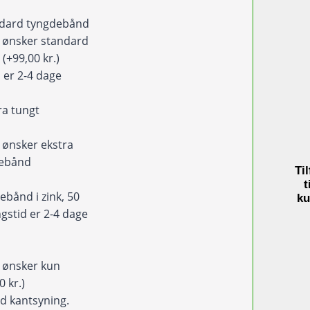
antal
ndard tyngdebånd
eg ønsker standard
d
(+99,00 kr.)
 er 2-4 dage
ra tungt
d
eg ønsker ekstra
debånd
Til
)
t
ebånd i zink, 50
ku
gstid er 2-4 dage
eg ønsker kun
0 kr.)
d kantsyning.