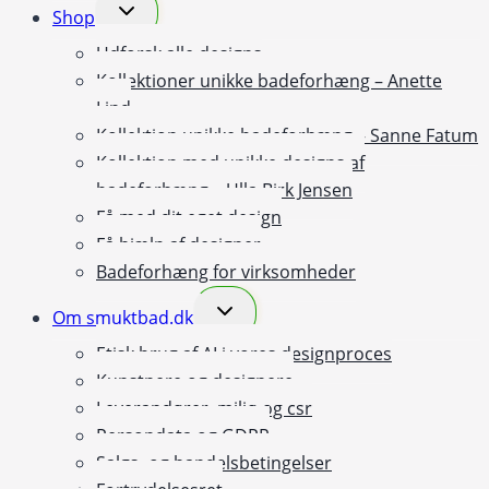
Skift
Shop
undermenu
Udforsk alle designs
Kollektioner unikke badeforhæng – Anette
Lind
Kollektion unikke badeforhæng – Sanne Fatum
Kollektion med unikke designs af
badeforhæng – Ulla Birk Jensen
Få med dit eget design
Få hjælp af designer
Badeforhæng for virksomheder
Skift
Om smuktbad.dk
undermenu
Etisk brug af AI i vores designproces
Kunstnere og designere
Leverandører, miljø og csr
Persondata og GDPR
Salgs- og handelsbetingelser