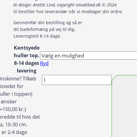
til
AI design: Anette Lind, copyright smuktbad.dk © 2024
1.599,00 kr.
Vi bestiller hos leverandør når vi modtager din ordre.
Gennemfør din bestilling og så er
dit badeforhæng på vej til dig.
Leveringstid 8-14 dage.
Kantsyede
huller top.
8-14 dages
Ryd
levering
Badeforhæng
inskinne? Tilkøb
/
istedet for
Bruseforhæng
uller i toppen)
mexicansk
g ønsker
blomster
(+150,00 kr.)
blå
redde til hvis det
gul
ca. 10-30 cm.
rød
 er 2-4 dage