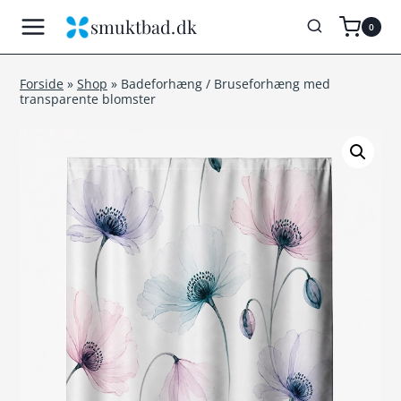
Fortsæt
smuktbad.dk
0
til
indhold
Forside
»
Shop
»
Badeforhæng / Bruseforhæng med
transparente blomster