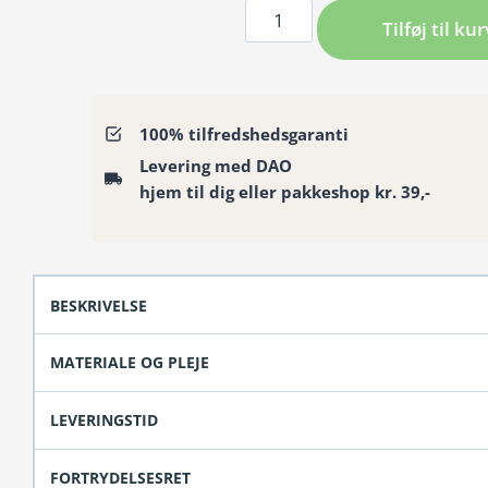
Badeforhæng
Tilføj til kur
/
Bruseforhæng
med
transparente
100% tilfredshedsgaranti
blomster
Levering med DAO
antal
hjem til dig eller pakkeshop kr. 39,-
BESKRIVELSE
MATERIALE OG PLEJE
LEVERINGSTID
FORTRYDELSESRET