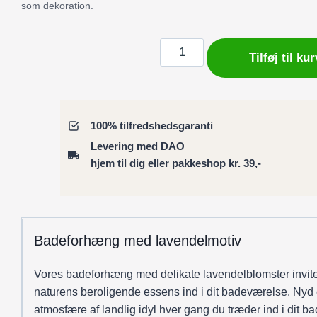
som dekoration.
Badeforhæng
Tilføj til kur
/
Bruseforhæng
med
stiliseret
100% tilfredshedsgaranti
blomster
Levering med DAO
lavendelmotiv
hjem til dig eller pakkeshop kr. 39,-
antal
Badeforhæng med lavendelmotiv
Vores badeforhæng med delikate lavendelblomster invite
naturens beroligende essens ind i dit badeværelse. Nyd
atmosfære af landlig idyl hver gang du træder ind i dit ba