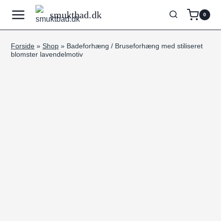
Fortsæt
smuktbad.dk
0
til
indhold
Forside
»
Shop
»
Badeforhæng / Bruseforhæng med stiliseret
blomster lavendelmotiv