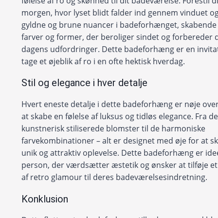
følelse af ro og skønhed til dit badeværelse. Forestil d
morgen, hvor lyset blidt falder ind gennem vinduet o
gyldne og brune nuancer i badeforhænget, skabende e
farver og former, der beroliger sindet og forbereder 
dagens udfordringer. Dette badeforhæng er en invitati
tage et øjeblik af ro i en ofte hektisk hverdag.
Stil og elegance i hver detalje
Hvert eneste detalje i dette badeforhæng er nøje over
at skabe en følelse af luksus og tidløs elegance. Fra d
kunstnerisk stiliserede blomster til de harmoniske
farvekombinationer – alt er designet med øje for at s
unik og attraktiv oplevelse. Dette badeforhæng er ide
person, der værdsætter æstetik og ønsker at tilføje e
af retro glamour til deres badeværelsesindretning.
Konklusion