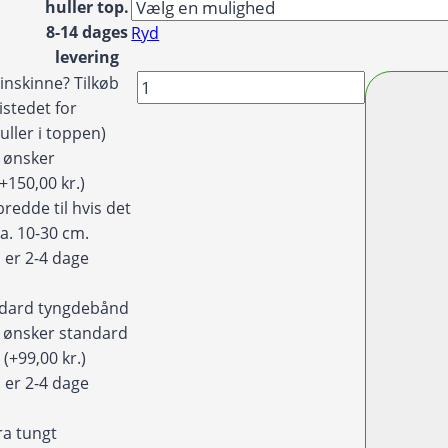
til
huller top.
8-14 dages
1.599,00 kr.
Ryd
levering
Badeforhæng
inskinne? Tilkøb
/
istedet for
Bruseforhæng
uller i toppen)
med
g ønsker
stiliserede
(+150,00 kr.)
blomster
redde til hvis det
retro-
ca. 10-30 cm.
stil
 er 2-4 dage
i
gyldne
ndard tyngdebånd
farver
eg ønsker standard
antal
d
(+99,00 kr.)
 er 2-4 dage
ra tungt