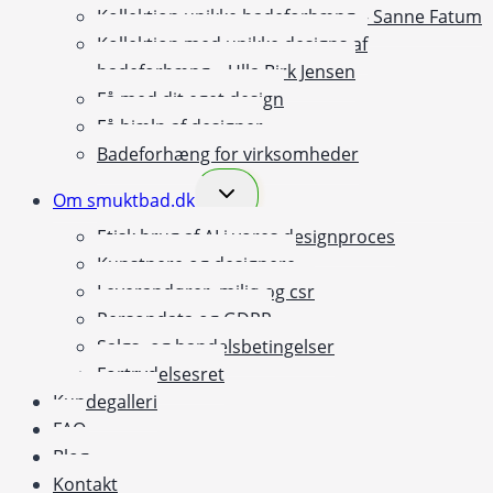
Kollektion unikke badeforhæng – Sanne Fatum
Kollektion med unikke designs af
badeforhæng – Ulla Birk Jensen
Få med dit eget design
Få hjælp af designer
Badeforhæng for virksomheder
Skift
Om smuktbad.dk
undermenu
Etisk brug af AI i vores designproces
Kunstnere og designere
Leverandører, miljø og csr
Persondata og GDPR
Salgs- og handelsbetingelser
Fortrydelsesret
Kundegalleri
FAQ
Blog
Kontakt