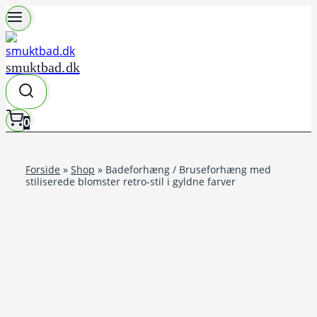
Fortsæt
til
indhold
smuktbad.dk
0
Forside
»
Shop
»
Badeforhæng / Bruseforhæng med
stiliserede blomster retro-stil i gyldne farver