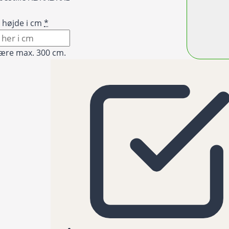
 højde i cm
*
ære max. 300 cm.