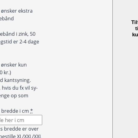
d
eg ønsker ekstra
debånd
Til
)
t
ebånd i zink, 50
ku
gstid er 2-4 dage
eg ønsker kun
0 kr.)
d kantsyning.
hvis du fx vil sy-
hænge op som
t bredde i cm
*
is bredde er over
bestille XL/XXL/XXL