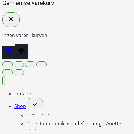
Gennemse varekurv
Ingen varer i kurven.
Forside
Skift
Shop
undermenu
Udforsk alle designs
Kollektioner unikke badeforhæng – Anette
Lind