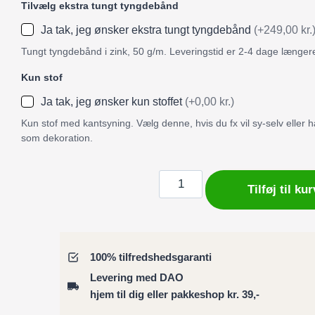
Tilvælg ekstra tungt tyngdebånd
Ja tak, jeg ønsker ekstra tungt tyngdebånd
(+249,00 kr.
Tungt tyngdebånd i zink, 50 g/m. Leveringstid er 2-4 dage længer
Kun stof
Ja tak, jeg ønsker kun stoffet
(+0,00 kr.)
Kun stof med kantsyning. Vælg denne, hvis du fx vil sy-selv eller
som dekoration.
Badeforhæng
Tilføj til kur
/
Bruseforhæng
med
stiliserede
100% tilfredshedsgaranti
blomster
Levering med DAO
i
hjem til dig eller pakkeshop kr. 39,-
rød