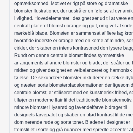
opmærksomhed. Motivet er rigt på store og dramatiske
blomsterillustrationer, der udstråler en følelse af dynami
livlighed. Hovedelementet i designet ser ud til at være en
centralt placeret blomst i orange og gult, omgivet af sorte
mørkeblå blade. Blomsten er sammensat af flere lag kro
hvoraf de inderste er orange med en kerne af mindre, sor
cirkler, der skaber en intens kontrastmod den lysere bag
Rundt om denne centrale blomst findes symmetriske
arrangements af andre blomster og blade, der stråler ud f
midten og giver designet en velbalanceret og harmonisk
følelse. De sekundære blomster inkluderer en række dy
og næsten sorte blomsterbladsformationer, der ligesom 
centrale blomst, er stiliseret med en kunstnerisk frihed, 
tilføjer en moderne flair til det traditionelle blomstermotiv
mindre blomster i lyserød og lavendelfarve bidrager til
designets farvepalet og skaber en blød kontrast til de me
dominerende røde og sorte toner. Bladene i designet er
fremstillet i sorte og grå nuancer med spredte accenter af