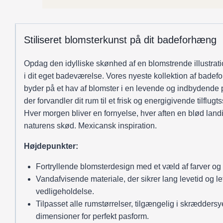
og
orange
antal
Stiliseret blomsterkunst på dit badeforhæng
Opdag den idylliske skønhed af en blomstrende illustrati
i dit eget badeværelse. Vores nyeste kollektion af bade
byder på et hav af blomster i en levende og indbydende p
der forvandler dit rum til et frisk og energigivende tilflugts
Hver morgen bliver en fornyelse, hver aften en blød landi
naturens skød. Mexicansk inspiration.
Højdepunkter:
Fortryllende blomsterdesign med et væld af farver og 
Vandafvisende materiale, der sikrer lang levetid og le
vedligeholdelse.
Tilpasset alle rumstørrelser, tilgængelig i skrædders
dimensioner for perfekt pasform.