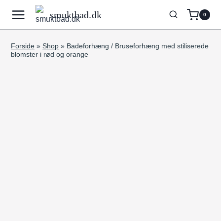
Fortsæt
smuktbad.dk
0
til
indhold
Forside
»
Shop
»
Badeforhæng / Bruseforhæng med stiliserede
blomster i rød og orange