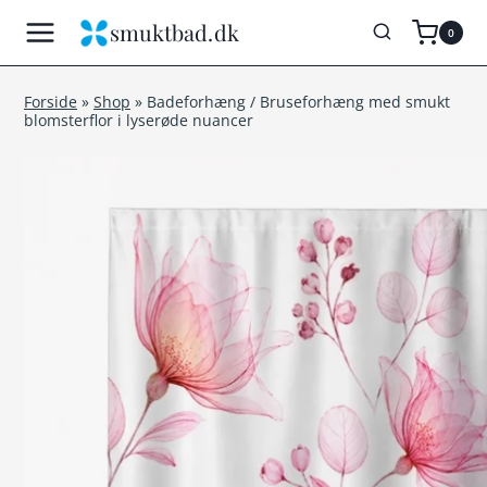
Fortsæt
smuktbad.dk
0
til
indhold
Forside
»
Shop
»
Badeforhæng / Bruseforhæng med smukt
blomsterflor i lyserøde nuancer