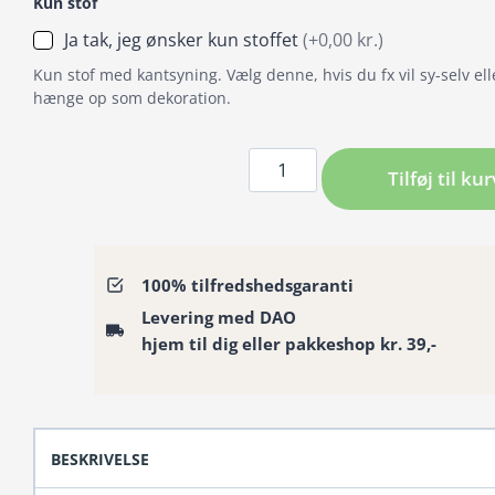
Kun stof
Ja tak, jeg ønsker kun stoffet
(+0,00 kr.)
Kun stof med kantsyning. Vælg denne, hvis du fx vil sy-selv ell
hænge op som dekoration.
Badeforhæng
Tilføj til kur
/
Bruseforhæng
med
smukt
100% tilfredshedsgaranti
blomsterflor
Levering med DAO
i
hjem til dig eller pakkeshop kr. 39,-
lyserøde
nuancer
antal
BESKRIVELSE