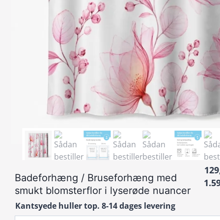
129
Badeforhæng / Bruseforhæng med
1.5
smukt blomsterflor i lyserøde nuancer
Kantsyede huller top. 8-14 dages levering