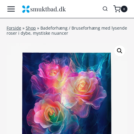
Fortsæt
smuktbad.dk
0
til
indhold
Forside
»
Shop
»
Badeforhæng / Bruseforhæng med lysende
roser i dybe, mystiske nuancer