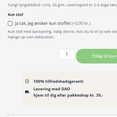
Tungt tyngdebånd i zink, 50 g/m. Leveringstid er 2-4 dage læn
Kun stof
Ja tak, jeg ønsker kun stoffet
(+0,00 kr.)
Kun stof med kantsyning. Vælg denne, hvis du fx vil sy-selv ell
hænge op som dekoration.
Badeforhæng
Tilføj til kur
/
Bruseforhæng
med
lysende
100% tilfredshedsgaranti
roser
Levering med DAO
i
hjem til dig eller pakkeshop kr. 39,-
dybe,
mystiske
nuancer