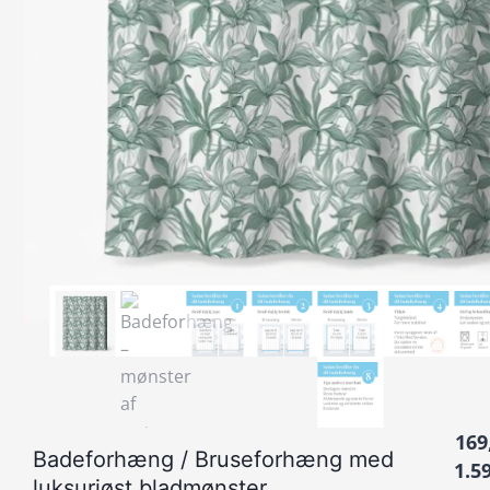
169
Badeforhæng / Bruseforhæng med
1.5
luksuriøst bladmønster