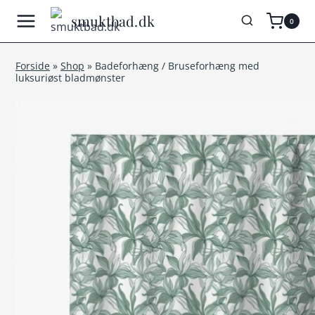
Fortsæt
smuktbad.dk
0
til
indhold
Forside
»
Shop
»
Badeforhæng / Bruseforhæng med
luksuriøst bladmønster