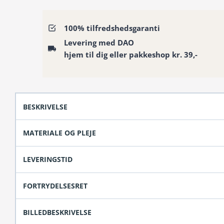
med
luksuriøst
100% tilfredshedsgaranti
bladmønster
Levering med DAO
antal
hjem til dig eller pakkeshop kr. 39,-
BESKRIVELSE
MATERIALE OG PLEJE
LEVERINGSTID
FORTRYDELSESRET
BILLEDBESKRIVELSE