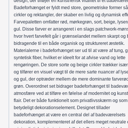
design, der tilføjer en kunstnerisk vitalitet til et badevære
Badeforhænget er fyldt med store, geometriske former 
cirkler og rektangler, der skaber en livlig og dynamisk eff
Farvepaletten omfatter rød, mørkegrøn, sort, beige, lyse
gul. Disse farver er arrangeret i en slags patchwork-møns
hvor hvert farvefelt går i grænselandet mellem skarpt og 
bidragende til en både organisk og struktureret æstetik.
Materialerne i badeforhænget ser ud til at være af tung, g
syntetisk fiber, hvilket er ideelt for at afvise vand og lette
rengøringen. De store sorte og beige cirkler trækker især
og tilfører en visuel vægt til de mere sarte nuancer af lys
og gul, der optræder mellem de mere dominante farverø
grøn. Overordnet set bidrager badeforhænget til badevæ
atmosfære ved at tilføre en følelse af modernitet og kuns
flair. Det er både funktionelt som privatlivsskærm og som
betydeligt dekorationselement. Designet tillader
badeforhænget at være en central del af badeværelsets
dekoration, komplementeret af det ellers meget neutrale