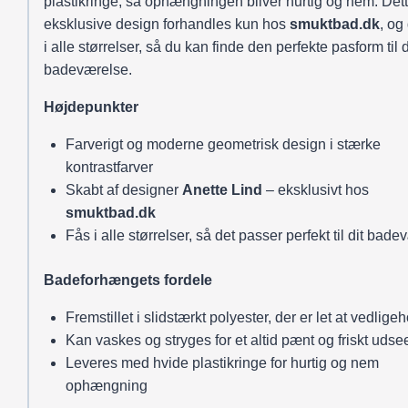
plastikringe, så ophængningen bliver hurtig og nem. Det
eksklusive design forhandles kun hos
smuktbad.dk
, og
i alle størrelser, så du kan finde den perfekte pasform til d
badeværelse.
Højdepunkter
Farverigt og moderne geometrisk design i stærke
kontrastfarver
Skabt af designer
Anette Lind
– eksklusivt hos
smuktbad.dk
Fås i alle størrelser, så det passer perfekt til dit bad
Badeforhængets fordele
Fremstillet i slidstærkt polyester, der er let at vedlige
Kan vaskes og stryges for et altid pænt og friskt uds
Leveres med hvide plastikringe for hurtig og nem
ophængning