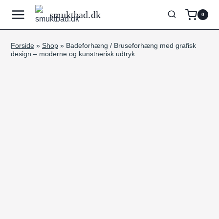
Fortsæt
smuktbad.dk
0
til
indhold
Forside
»
Shop
»
Badeforhæng / Bruseforhæng med grafisk
design – moderne og kunstnerisk udtryk