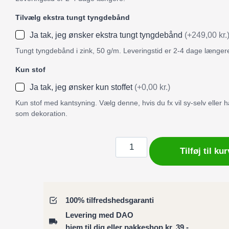
Tilvælg ekstra tungt tyngdebånd
Ja tak, jeg ønsker ekstra tungt tyngdebånd
(+249,00 kr.
Tungt tyngdebånd i zink, 50 g/m. Leveringstid er 2-4 dage længer
Kun stof
Ja tak, jeg ønsker kun stoffet
(+0,00 kr.)
Kun stof med kantsyning. Vælg denne, hvis du fx vil sy-selv eller
som dekoration.
Badeforhæng
Tilføj til kur
/
Bruseforhæng
med
grafisk
100% tilfredshedsgaranti
design
Levering med DAO
–
hjem til dig eller pakkeshop kr. 39,-