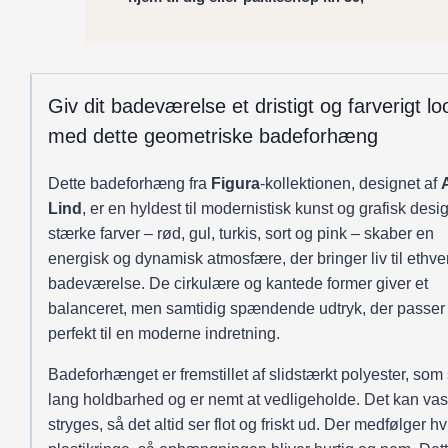
moderne
og
kunstnerisk
udtryk
Giv dit badeværelse et dristigt og farverigt lo
antal
med dette geometriske badeforhæng
Dette badeforhæng fra
Figura
-kollektionen, designet af
Lind
, er en hyldest til modernistisk kunst og grafisk desi
stærke farver – rød, gul, turkis, sort og pink – skaber en
energisk og dynamisk atmosfære, der bringer liv til ethve
badeværelse. De cirkulære og kantede former giver et
balanceret, men samtidig spændende udtryk, der passer
perfekt til en moderne indretning.
Badeforhænget er fremstillet af slidstærkt polyester, som 
lang holdbarhed og er nemt at vedligeholde. Det kan va
stryges, så det altid ser flot og friskt ud. Der medfølger h