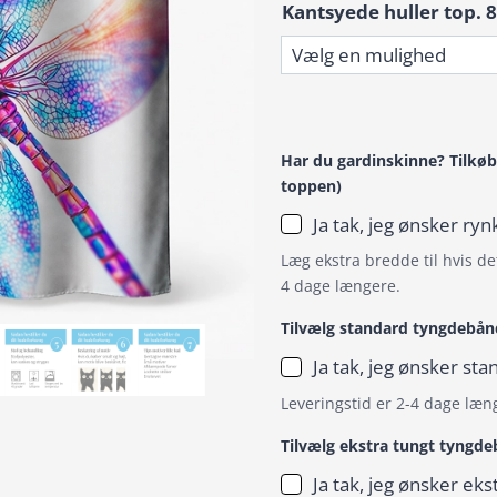
Kantsyede huller top. 8
Har du gardinskinne? Tilkøb
toppen)
Ja tak, jeg ønsker r
Læg ekstra bredde til hvis det
4 dage længere.
Tilvælg standard tyngdebån
Ja tak, jeg ønsker s
Leveringstid er 2-4 dage læn
Tilvælg ekstra tungt tyngd
Ja tak, jeg ønsker ek