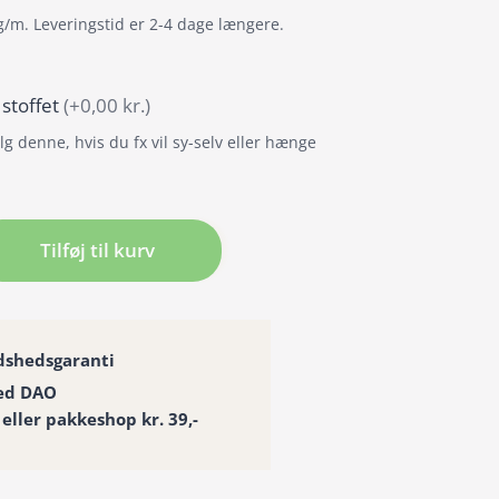
g/m. Leveringstid er 2-4 dage længere.
 stoffet
(+0,00 kr.)
g denne, hvis du fx vil sy-selv eller hænge
ng
Tilføj til kurv
æng
dshedsgaranti
ed DAO
 eller pakkeshop kr. 39,-