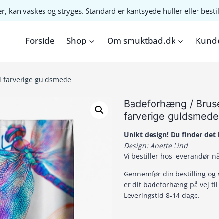
ter, kan vaskes og stryges. Standard er kantsyede huller eller bes
Forside
Shop
Om smuktbad.dk
Kunde
 farverige guldsmede
Badeforhæng / Bru
farverige guldsmede
Unikt design! Du finder de
Design: Anette Lind
Vi bestiller hos leverandør n
Gennemfør din bestilling og 
er dit badeforhæng på vej til 
Leveringstid 8-14 dage.