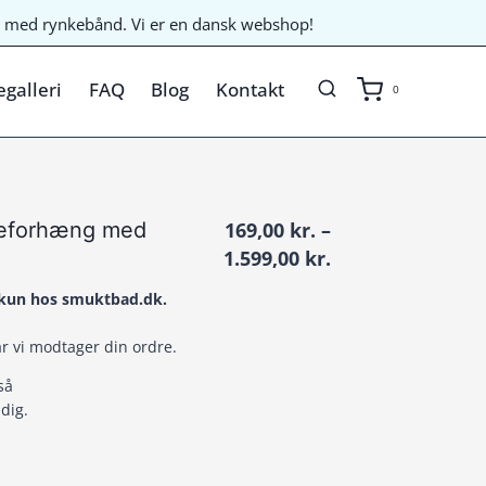
til med rynkebånd. Vi er en dansk webshop!
galleri
FAQ
Blog
Kontakt
0
seforhæng med
169,00
kr.
–
Prisinterval:
1.599,00
kr.
169,00 kr.
t kun hos smuktbad.dk.
til
1.599,00 kr.
år vi modtager din ordre.
så
dig.