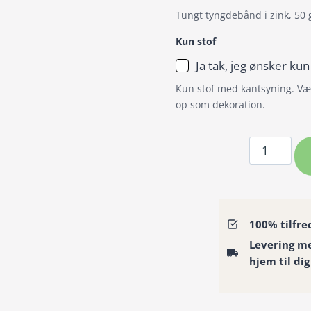
Tungt tyngdebånd i zink, 50 
Kun stof
Ja tak, jeg ønsker kun
Kun stof med kantsyning. Væl
op som dekoration.
Badeforhæ
/
Bruseforh
med
farverige
100% tilfre
guldsmede
Levering m
antal
hjem til dig