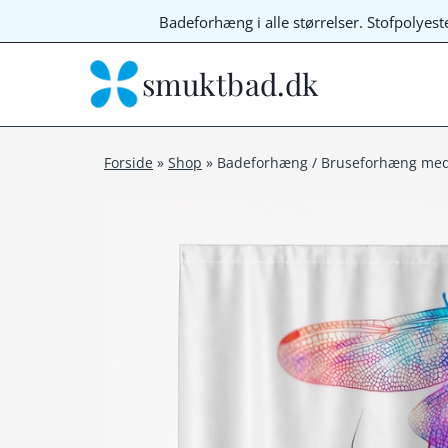
Fortsæt
Badeforhæng i alle størrelser. Stofpolyes
til
indhold
smuktbad.dk
Forside
»
Shop
»
Badeforhæng / Bruseforhæng med