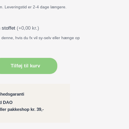
m. Leveringstid er 2-4 dage længere.
 stoffet
(+0,00 kr.)
denne, hvis du fx vil sy-selv eller hænge op
ng
Tilføj til kurv
ng
shedsgaranti
ed DAO
eller pakkeshop kr. 39,-