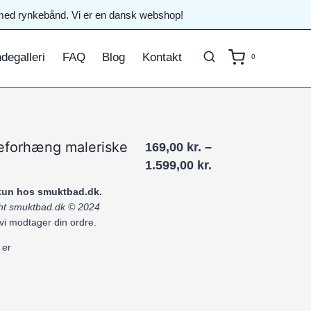
il med rynkebånd. Vi er en dansk webshop!
degalleri
FAQ
Blog
Kontakt
0
eforhæng maleriske
169,00
kr.
–
Prisinterval:
1.599,00
kr.
169,00 kr.
 kun hos smuktbad.dk.
til
ight smuktbad.dk © 2024
1.599,00 kr.
 vi modtager din ordre.
 er