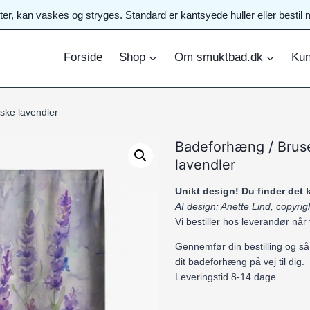
ster, kan vaskes og stryges. Standard er kantsyede huller eller best
Forside
Shop
Om smuktbad.dk
Kun
ske lavendler
Badeforhæng / Brus
lavendler
Unikt design! Du finder det
AI design: Anette Lind, copyr
Vi bestiller hos leverandør når
Gennemfør din bestilling og så
dit badeforhæng på vej til dig.
Leveringstid 8-14 dage.