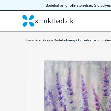
Fortsæt
Badeforhæng i alle størrelser. Stofpolye
til
indhold
smuktbad.dk
Forside
»
Shop
»
Badeforhæng / Bruseforhæng maleri