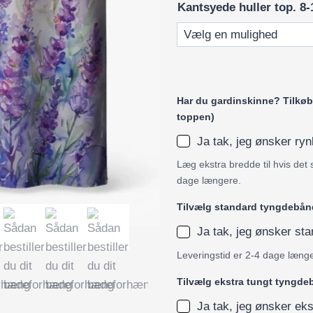
Kantsyede huller top. 8-
Har du gardinskinne? Tilkøb 
toppen)
Ja tak, jeg ønsker r
Læg ekstra bredde til hvis det 
dage længere.
Tilvælg standard tyngdebån
Ja tak, jeg ønsker s
Leveringstid er 2-4 dage læng
Tilvælg ekstra tungt tyngd
Ja tak, jeg ønsker ek