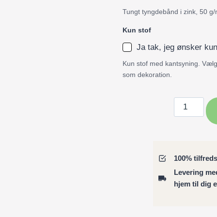
Tungt tyngdebånd i zink, 50 g/
Kun stof
Ja tak, jeg ønsker kun
Kun stof med kantsyning. Vælg 
som dekoration.
Badeforhæ
/
Bruseforhæ
maleriske
lavendler
100% tilfred
antal
Levering m
hjem til dig 