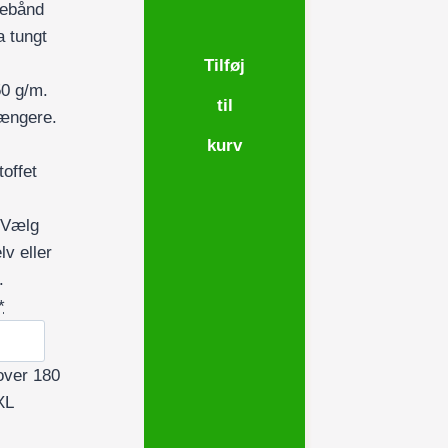
debånd
a tungt
Tilføj
50 g/m.
til
længere.
kurv
toffet
 Vælg
lv eller
.
*
over 180
XL