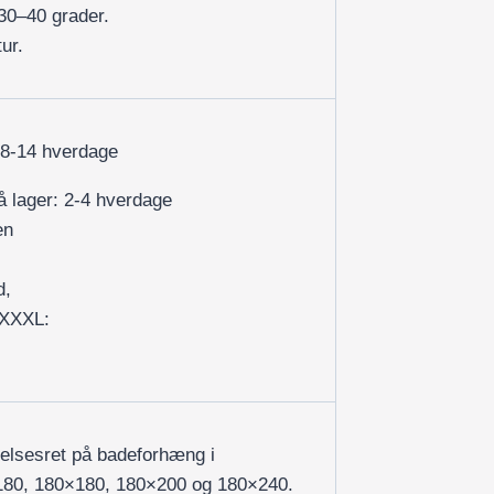
30–40 grader.
ur.
 8-14 hverdage
på lager: 2-4 hverdage
en
d,
/XXXL:
delsesret på badeforhæng i
×180, 180×180, 180×200 og 180×240.