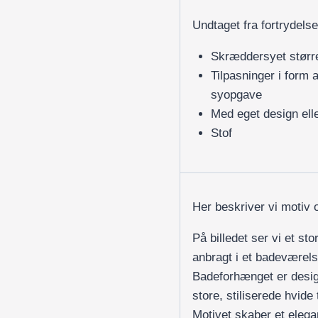
Undtaget fra fortrydelse
Skræddersyet størr
Tilpasninger i form 
syopgave
Med eget design elle
Stof
Her beskriver vi motiv 
På billedet ser vi et s
anbragt i et badeværel
Badeforhænget er design
store, stiliserede hvid
Motivet skaber et elega