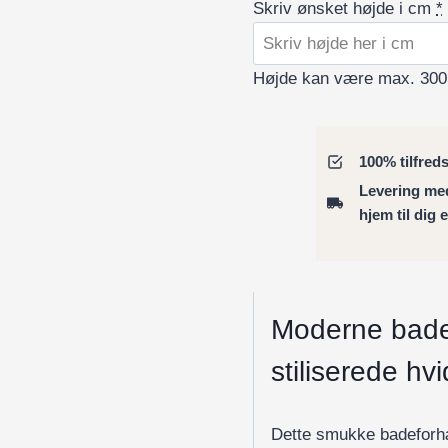
Skriv ønsket højde i cm
*
Højde kan være max. 300
100% tilfred
Levering m
hjem til dig 
Moderne bad
stiliserede hv
Dette smukke badeforhæn