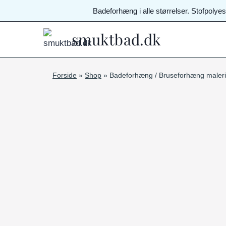
Fortsæt
Badeforhæng i alle størrelser. Stofpolye
til
indhold
smuktbad.dk
Forside
»
Shop
»
Badeforhæng / Bruseforhæng maleris