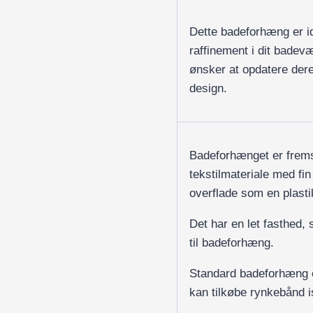
Dette badeforhæng er ide
raffinement i dit badev
ønsker at opdatere deres
design.
Badeforhænget er fremst
tekstilmateriale med fin
overflade som en plast
Det har en let fasthed, s
til badeforhæng.
Standard badeforhæng e
kan tilkøbe rynkebånd i