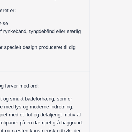
sret er:
else
af rynkebånd, tyngdebånd eller særlig
r specielt design produceret til dig
og farver med ord:
tort og smukt badeforhæng, som er
se med lys og moderne indretning.
et med et flot og detaljerigt motiv af
e tulipaner på en dæmpet grå baggrund.
nt og næsten kunstnerisk udtryk, der