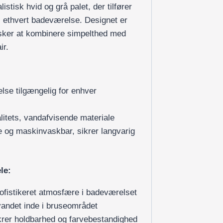
istisk hvid og grå palet, der tilfører
l ethvert badeværelse. Designet er
nsker at kombinere simpelthed med
ir.
lse tilgængelig for enhver
alitets, vandafvisende materiale
 og maskinvaskbar, sikrer langvarig
le:
sofistikeret atmosfære i badeværelset
e vandet inde i bruseområdet
krer holdbarhed og farvebestandighed