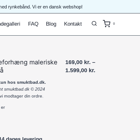
il med rynkebånd. Vi er en dansk webshop!
degalleri
FAQ
Blog
Kontakt
0
eforhæng maleriske
169,00
kr.
–
rå
Prisinterval:
1.599,00
kr.
169,00 kr.
 kun hos smuktbad.dk.
til
ight smuktbad.dk © 2024
1.599,00 kr.
 vi modtager din ordre.
 er
14 dages levering