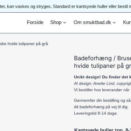
ster, kan vaskes og stryges. Standard er kantsyede huller eller best
Forside
Shop
Om smuktbad.dk
Kun
ke hvide tulipaner på grå
Badeforhæng / Brus
hvide tulipaner på g
Unikt design! Du finder det
AI design: Anette Lind, copyr
Vi bestiller hos leverandør når
Gennemfør din bestilling og så
dit badeforhæng på vej til dig.
Leveringstid 8-14 dage.
Kantsyede huller top. 8-