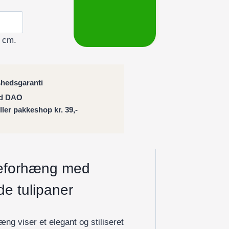
 cm.
shedsgaranti
ed DAO
eller pakkeshop kr. 39,-
eforhæng med
ide tulipaner
g viser et elegant og stiliseret