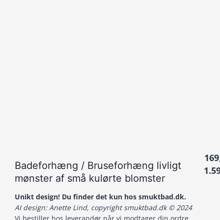
169
Badeforhæng / Bruseforhæng livligt
1.5
mønster af små kulørte blomster
Unikt design! Du finder det kun hos smuktbad.dk.
AI design: Anette Lind, copyright smuktbad.dk © 2024
Vi bestiller hos leverandør når vi modtager din ordre.