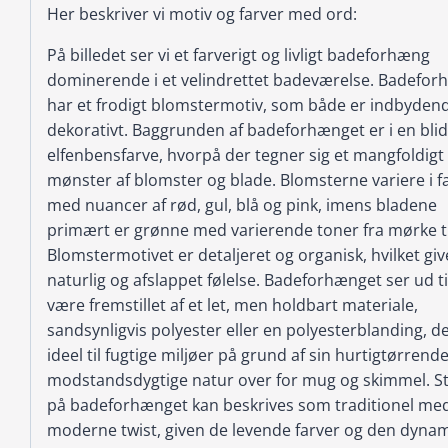
Her beskriver vi motiv og farver med ord:
På billedet ser vi et farverigt og livligt badeforhæng
dominerende i et velindrettet badeværelse. Badefor
har et frodigt blomstermotiv, som både er indbyden
dekorativt. Baggrunden af badeforhænget er i en blid
elfenbensfarve, hvorpå der tegner sig et mangfoldigt
mønster af blomster og blade. Blomsterne variere i f
med nuancer af rød, gul, blå og pink, imens bladene
primært er grønne med varierende toner fra mørke til
Blomstermotivet er detaljeret og organisk, hvilket giv
naturlig og afslappet følelse. Badeforhænget ser ud ti
være fremstillet af et let, men holdbart materiale,
sandsynligvis polyester eller en polyesterblanding, de
ideel til fugtige miljøer på grund af sin hurtigtørrend
modstandsdygtige natur over for mug og skimmel. St
på badeforhænget kan beskrives som traditionel med
moderne twist, given de levende farver og den dyna