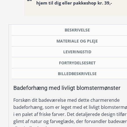
små
hjem til dig eller pakkeshop kr. 39,-
kulørte
blomster
antal
BESKRIVELSE
MATERIALE OG PLEJE
LEVERINGSTID
FORTRYDELSESRET
BILLEDBESKRIVELSE
Badeforhæng med livligt blomstermønster
Forskøn dit badeværelse med dette charmerende
badeforhæng, som er leget med et livligt blomsterm
i en palet af friske farver. Det detaljerede design tilfør
glimt af natur og farveglæde, der forvandler badevær