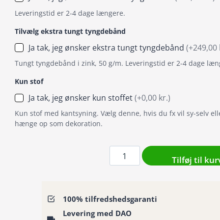
Leveringstid er 2-4 dage længere.
Tilvælg ekstra tungt tyngdebånd
Ja tak, jeg ønsker ekstra tungt tyngdebånd
(+249,00 
Tungt tyngdebånd i zink, 50 g/m. Leveringstid er 2-4 dage læn
Kun stof
Ja tak, jeg ønsker kun stoffet
(+0,00 kr.)
Kun stof med kantsyning. Vælg denne, hvis du fx vil sy-selv ell
hænge op som dekoration.
Badeforhæng
Tilføj til kur
/
Bruseforhæng
livligt
100% tilfredshedsgaranti
mønster
af
Levering med DAO