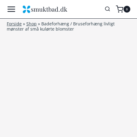
Fortsæt
smuktbad.dk
0
til
indhold
Forside
»
Shop
»
Badeforhæng / Bruseforhæng livligt
mønster af små kulørte blomster