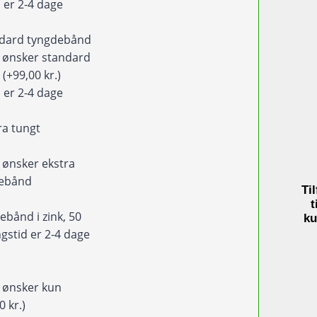
farver
 er 2-4 dage
antal
ndard tyngdebånd
eg ønsker standard
d
(+99,00 kr.)
 er 2-4 dage
ra tungt
d
eg ønsker ekstra
debånd
Til
)
t
ebånd i zink, 50
ku
gstid er 2-4 dage
eg ønsker kun
0 kr.)