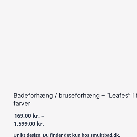
Badeforhæng / bruseforhæng – “Leafes” i f
farver
169,00
kr.
–
Prisinterval:
1.599,00
kr.
169,00 kr.
Unikt design! Du finder det kun hos smuktbad.dk.