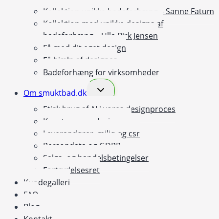
Kollektion unikke badeforhæng – Sanne Fatum
Kollektion med unikke designs af
badeforhæng – Ulla Birk Jensen
Få med dit eget design
Få hjælp af designer
Badeforhæng for virksomheder
Skift
Om smuktbad.dk
undermenu
Etisk brug af AI i vores designproces
Kunstnere og designere
Leverandører, miljø og csr
Persondata og GDPR
Salgs- og handelsbetingelser
Fortrydelsesret
Kundegalleri
FAQ
Blog
Kontakt