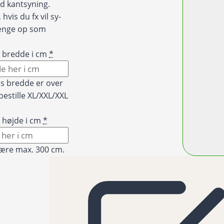
d kantsyning.
hvis du fx vil sy-
hænge op som
t bredde i cm
*
is bredde er over
bestille XL/XXL/XXL
 højde i cm
*
ære max. 300 cm.