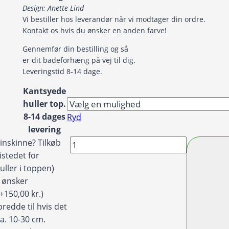
til
Design: Anette Lind
1.599,00 kr.
Vi bestiller hos leverandør når vi modtager din ordre.
Kontakt os hvis du ønsker en anden farve!
Gennemfør din bestilling og så
er dit badeforhæng på vej til dig.
Leveringstid 8-14 dage.
Kantsyede
huller top.
8-14 dages
Ryd
levering
Badeforhæng
inskinne? Tilkøb
/
istedet for
bruseforhæng
uller i toppen)
–
g ønsker
"Leafes"
(+150,00 kr.)
i
redde til hvis det
friske
ca. 10-30 cm.