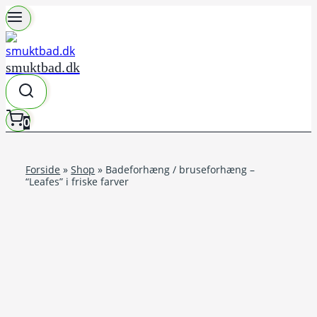
Fortsæt
til
indhold
smuktbad.dk
0
Forside
»
Shop
»
Badeforhæng / bruseforhæng –
“Leafes” i friske farver