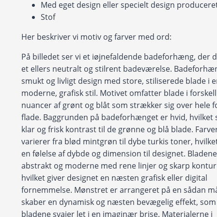
Med eget design eller specielt design produceret 
Stof
Her beskriver vi motiv og farver med ord:
På billedet ser vi et iøjnefaldende badeforhæng, der 
et ellers neutralt og stilrent badeværelse. Badeforhæ
smukt og livligt design med store, stiliserede blade i 
moderne, grafisk stil. Motivet omfatter blade i forskell
nuancer af grønt og blåt som strækker sig over hele
flade. Baggrunden på badeforhænget er hvid, hvilket
klar og frisk kontrast til de grønne og blå blade. Farv
varierer fra blød mintgrøn til dybe turkis toner, hvilket
en følelse af dybde og dimension til designet. Bladen
abstrakt og moderne med rene linjer og skarp kontur
hvilket giver designet en næsten grafisk eller digital
fornemmelse. Mønstret er arrangeret på en sådan må
skaber en dynamisk og næsten bevægelig effekt, so
bladene svajer let i en imaginær brise. Materialerne i