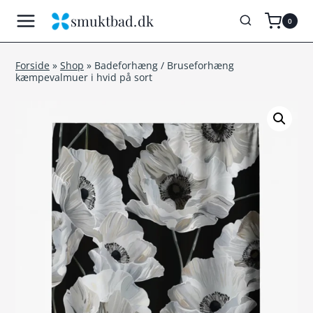
Fortsæt
smuktbad.dk
0
til
indhold
Forside
»
Shop
»
Badeforhæng / Bruseforhæng
kæmpevalmuer i hvid på sort