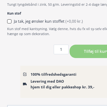
Tungt tyngdebånd i zink, 50 g/m. Leveringstid er 2-4 dage læn
Kun stof
Ja tak, jeg ønsker kun stoffet
(+0,00 kr.)
Kun stof med kantsyning. Vælg denne, hvis du fx vil sy-selv ell
hænge op som dekoration.
Badeforhæng
Tilføj til kur
/
Bruseforhæng
kæmpevalmuer
i
100% tilfredshedsgaranti
hvid
Levering med DAO
på
hjem til dig eller pakkeshop kr. 39,-
sort
antal