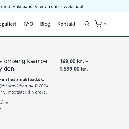
til med rynkebånd. Vi er en dansk webshop!
galleri
FAQ
Blog
Kontakt
0
seforhæng kæmpe
169,00
kr.
–
Prisinterval:
gylden
1.599,00
kr.
169,00 kr.
t kun hos smuktbad.dk.
til
right smuktbad.dk © 2024
1.599,00 kr.
år vi modtager din ordre.
så er
g.