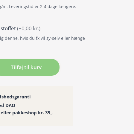
g/m. Leveringstid er 2-4 dage længere.
 stoffet
(+0,00 kr.)
g denne, hvis du fx vil sy-selv eller hænge
ng
Tilføj til kurv
æng
dshedsgaranti
ed DAO
 eller pakkeshop kr. 39,-