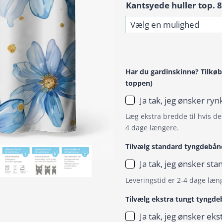
Kantsyede huller top. 8
Har du gardinskinne? Tilkøb
toppen)
Ja tak, jeg ønsker r
Læg ekstra bredde til hvis det
4 dage længere.
Tilvælg standard tyngdebån
Ja tak, jeg ønsker s
Leveringstid er 2-4 dage læn
Tilvælg ekstra tungt tyngd
Ja tak, jeg ønsker ek