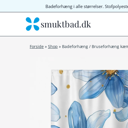
Fortsæt
Badeforhæng i alle størrelser. Stofpolyes
til
indhold
smuktbad.dk
Forside
»
Shop
»
Badeforhæng / Bruseforhæng kæm