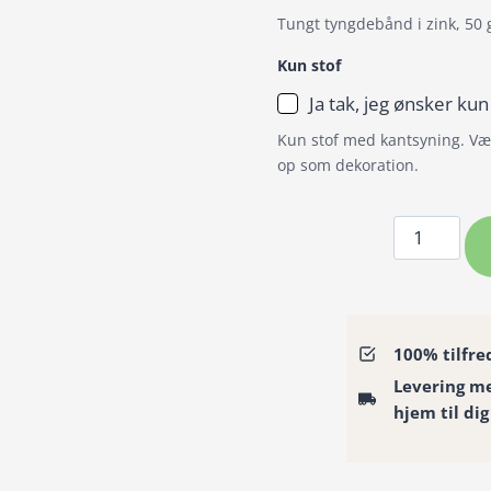
Tungt tyngdebånd i zink, 50 
Kun stof
Ja tak, jeg ønsker kun
Kun stof med kantsyning. Væl
op som dekoration.
Badeforhæ
/
Bruseforh
kæmpe
blomster
100% tilfre
i
Levering m
blå
hjem til dig
med
gylden