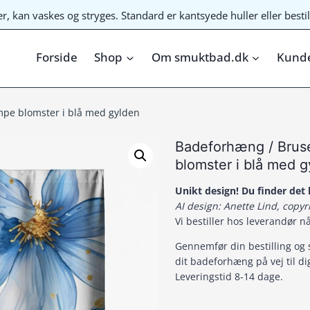
ter, kan vaskes og stryges. Standard er kantsyede huller eller bes
Forside
Shop
Om smuktbad.dk
Kunde
pe blomster i blå med gylden
Badeforhæng / Bru
blomster i blå med 
Unikt design! Du finder de
AI design: Anette Lind, copy
Vi bestiller hos leverandør n
Gennemfør din bestilling og 
dit badeforhæng på vej til di
Leveringstid 8-14 dage.