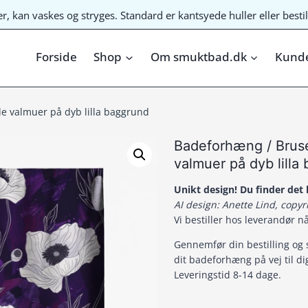
ter, kan vaskes og stryges. Standard er kantsyede huller eller bes
Forside
Shop
Om smuktbad.dk
Kunde
e valmuer på dyb lilla baggrund
Badeforhæng / Brus
valmuer på dyb lilla
Unikt design! Du finder de
AI design: Anette Lind, copy
Vi bestiller hos leverandør n
Gennemfør din bestilling og 
dit badeforhæng på vej til di
Leveringstid 8-14 dage.