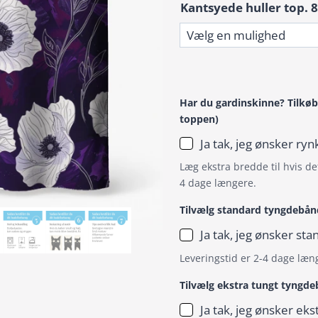
Kantsyede huller top. 8
Har du gardinskinne? Tilkøb
toppen)
Ja tak, jeg ønsker r
Læg ekstra bredde til hvis det
4 dage længere.
Tilvælg standard tyngdebån
Ja tak, jeg ønsker s
Leveringstid er 2-4 dage læn
Tilvælg ekstra tungt tyngd
Ja tak, jeg ønsker ek