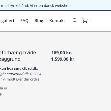
til med rynkebånd. Vi er en dansk webshop!
galleri
FAQ
Blog
Kontakt
0
eforhæng hvide
169,00
kr.
–
Prisinterval:
 baggrund
1.599,00
kr.
169,00 kr.
t kun hos smuktbad.dk.
til
right smuktbad.dk © 2024
1.599,00 kr.
år vi modtager din ordre.
så er
g.