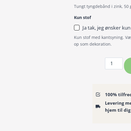
Tungt tyngdebånd i zink, 50 
Kun stof
Ja tak, jeg ønsker kun
Kun stof med kantsyning. Væl
op som dekoration.
Badeforhæ
/
Bruseforh
hvide
valmuer
100% tilfre
på
Levering m
dyb
hjem til dig
lilla
baggrund