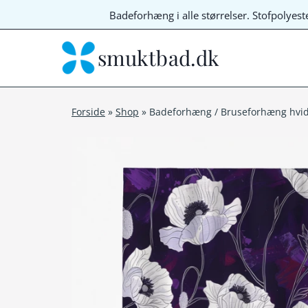
Fortsæt
Badeforhæng i alle størrelser. Stofpolyes
til
indhold
smuktbad.dk
Forside
»
Shop
»
Badeforhæng / Bruseforhæng hvid