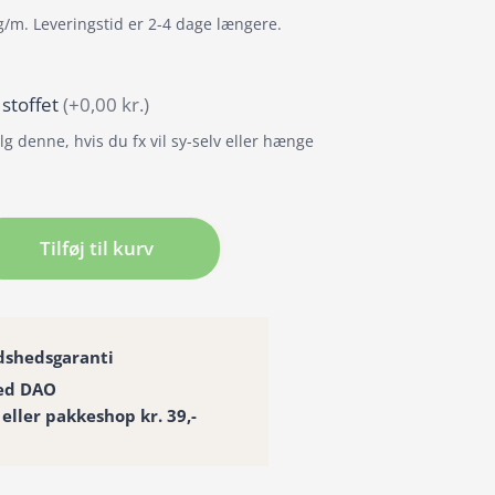
g/m. Leveringstid er 2-4 dage længere.
 stoffet
(+0,00 kr.)
g denne, hvis du fx vil sy-selv eller hænge
ng
Tilføj til kurv
æng
dshedsgaranti
ed DAO
 eller pakkeshop kr. 39,-