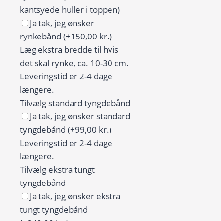
Bruseforhæng
kantsyede huller i toppen)
hvide
Ja tak, jeg ønsker
blomster
rynkebånd
(+150,00 kr.)
på
Læg ekstra bredde til hvis
mørk
det skal rynke, ca. 10-30 cm.
baggrund
Leveringstid er 2-4 dage
antal
længere.
Tilvælg standard tyngdebånd
Ja tak, jeg ønsker standard
tyngdebånd
(+99,00 kr.)
Leveringstid er 2-4 dage
længere.
Tilvælg ekstra tungt
tyngdebånd
Ja tak, jeg ønsker ekstra
tungt tyngdebånd