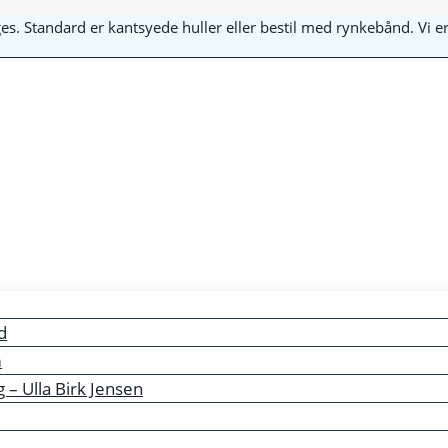
yges. Standard er kantsyede huller eller bestil med rynkebånd. Vi
d
m
– Ulla Birk Jensen