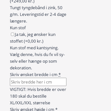
(+249,00 kr.)
Tungt tyngdebånd i zink, 50
g/m. Leveringstid er 2-4 dage
længere.
Kun stof
Ja tak, jeg ønsker kun
stoffet
(+0,00 kr.)
Kun stof med kantsyning.
Vælg denne, hvis du fx vil sy-
selv eller hænge op som
dekoration.
Skriv ønsket bredde i cm
*
VIGTIGT: Hvis bredde er over
180 skal du bestille
XL/XXL/XXL størrelse
Skriv ønsket højde i cm
*