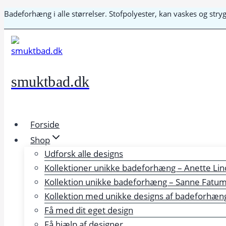
Fortsæt
Badeforhæng i alle størrelser. Stofpolyester, kan vaskes og str
til
indhold
smuktbad.dk
Forside
Shop
Udforsk alle designs
Kollektioner unikke badeforhæng – Anette Lin
Kollektion unikke badeforhæng – Sanne Fatu
Kollektion med unikke designs af badeforhæng 
Få med dit eget design
Få hjælp af designer