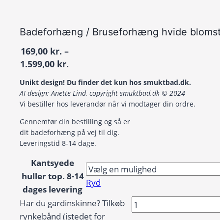
Badeforhæng / Bruseforhæng hvide bloms
169,00
kr.
–
Prisinterval:
1.599,00
kr.
169,00 kr.
Unikt design! Du finder det kun hos smuktbad.dk.
til
AI design: Anette Lind, copyright smuktbad.dk © 2024
1.599,00 kr.
Vi bestiller hos leverandør når vi modtager din ordre.
Gennemfør din bestilling og så er
dit badeforhæng på vej til dig.
Leveringstid 8-14 dage.
Kantsyede
huller top. 8-14
Ryd
dages levering
Badeforhæng
Har du gardinskinne? Tilkøb
/
rynkebånd (istedet for