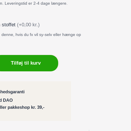
m. Leveringstid er 2-4 dage længere.
 stoffet
(+0,00 kr.)
denne, hvis du fx vil sy-selv eller hænge op
ng
Tilføj til kurv
ng
shedsgaranti
ed DAO
eller pakkeshop kr. 39,-