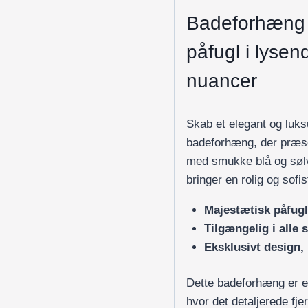
Badeforhæng 
påfugl i lysen
nuancer
Skab et elegant og luk
badeforhæng, der præse
med smukke blå og sølv
bringer en rolig og sofi
Majestætisk påfugl
Tilgængelig i alle 
Eksklusivt design
Dette badeforhæng er en
hvor det detaljerede fjer