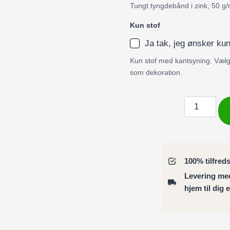
Tungt tyngdebånd i zink, 50 g/
Kun stof
Ja tak, jeg ønsker kun
Kun stof med kantsyning. Vælg 
som dekoration.
Badeforhæ
/
Bruseforhæ
hvid
påfugl
100% tilfred
med
Levering m
blå
hjem til dig 
og
sølvgrå
antal