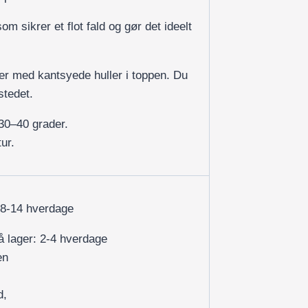
om sikrer et flot fald og gør det ideelt
r med kantsyede huller i toppen. Du
stedet.
30–40 grader.
ur.
 8-14 hverdage
på lager: 2-4 hverdage
en
d,