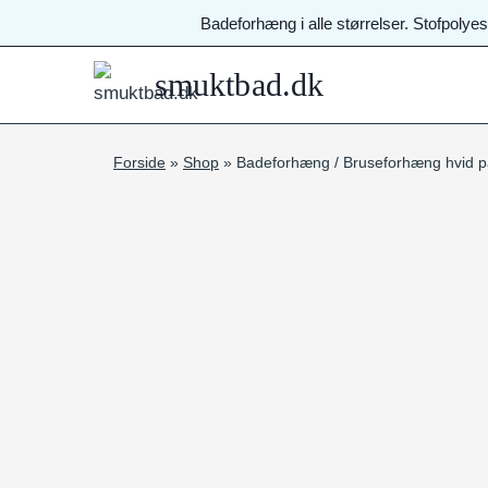
Fortsæt
Badeforhæng i alle størrelser. Stofpolye
til
indhold
smuktbad.dk
Forside
»
Shop
»
Badeforhæng / Bruseforhæng hvid på