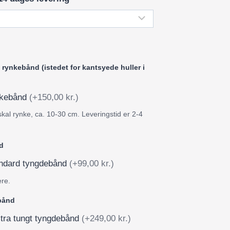
rynkebånd (istedet for kantsyede huller i
ynkebånd
(+150,00 kr.)
skal rynke, ca. 10-30 cm. Leveringstid er 2-4
d
tandard tyngdebånd
(+99,00 kr.)
ere.
ebånd
stra tungt tyngdebånd
(+249,00 kr.)