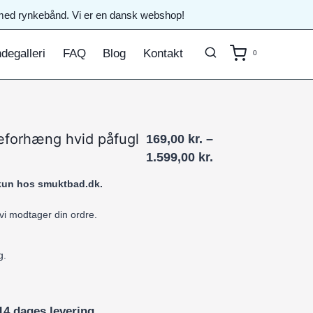
il med rynkebånd. Vi er en dansk webshop!
degalleri
FAQ
Blog
Kontakt
0
eforhæng hvid påfugl
169,00
kr.
–
Prisinterval:
1.599,00
kr.
169,00 kr.
 kun hos smuktbad.dk.
til
1.599,00 kr.
 vi modtager din ordre.
g.
14 dages levering