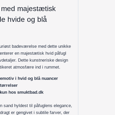
med majestætisk
de hvide og blå
suriøst badeværelse med dette unikke
nterer en majestætisk hvid påfugl
detaljer. Dette kunstneriske design
stikeret atmosfære ind i rummet.
emotiv i hvid og blå nuancer
størrelser
, kun hos smuktbad.dk
 sand hyldest til påfuglens elegance,
dragt er gengivet i subtile farver, der