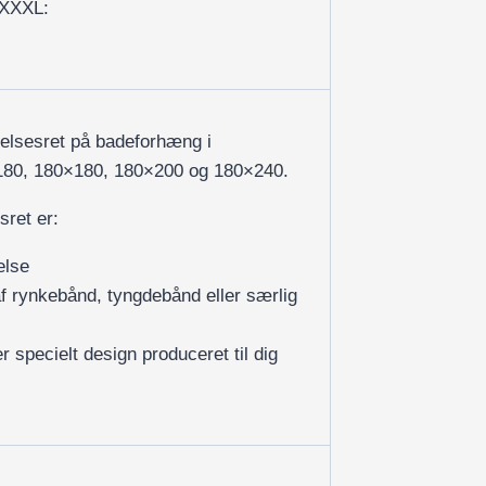
/XXXL:
delsesret på badeforhæng i
×180, 180×180, 180×200 og 180×240.
sret er:
else
af rynkebånd, tyngdebånd eller særlig
r specielt design produceret til dig