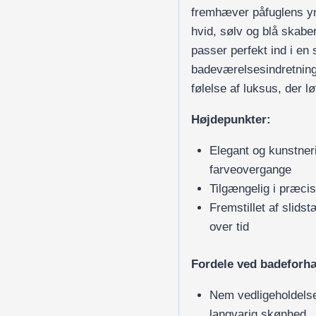
fremhæver påfuglens yn
hvid, sølv og blå skaber
passer perfekt ind i en 
badeværelsesindretning.
følelse af luksus, der 
Højdepunkter:
Elegant og kunstner
farveovergange
Tilgængelig i præcis
Fremstillet af slids
over tid
Fordele ved badeforh
Nem vedligeholdelse
langvarig skønhed