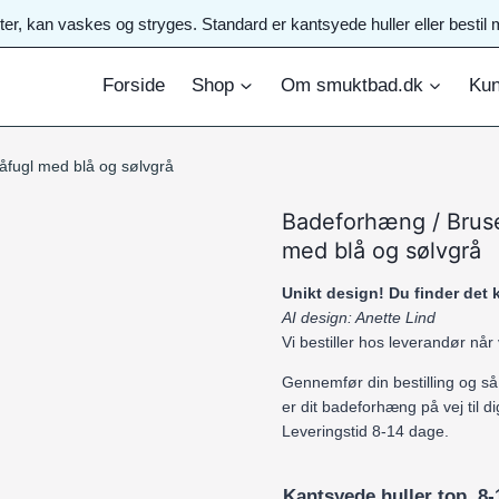
ster, kan vaskes og stryges. Standard er kantsyede huller eller best
Forside
Shop
Om smuktbad.dk
Kun
fugl med blå og sølvgrå
Badeforhæng / Brus
med blå og sølvgrå
Unikt design! Du finder det
AI design: Anette Lind
Vi bestiller hos leverandør når
Gennemfør din bestilling og så
er dit badeforhæng på vej til di
Leveringstid 8-14 dage.
Kantsyede huller top. 8-