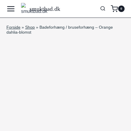
Fortsæt
smuktbad.dk
0
til
indhold
Forside
»
Shop
»
Badeforhæng / bruseforhæng – Orange
dahlia-blomst