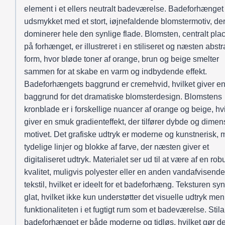
element i et ellers neutralt badeværelse. Badeforhænget
udsmykket med et stort, iøjnefaldende blomstermotiv, de
dominerer hele den synlige flade. Blomsten, centralt plac
på forhænget, er illustreret i en stiliseret og næsten abstr
form, hvor bløde toner af orange, brun og beige smelter
sammen for at skabe en varm og indbydende effekt.
Badeforhængets baggrund er cremehvid, hvilket giver en 
baggrund for det dramatiske blomsterdesign. Blomstens
kronblade er i forskellige nuancer af orange og beige, hvi
giver en smuk gradienteffekt, der tilfører dybde og dimens
motivet. Det grafiske udtryk er moderne og kunstnerisk,
tydelige linjer og blokke af farve, der næsten giver et
digitaliseret udtryk. Materialet ser ud til at være af en rob
kvalitet, muligvis polyester eller en anden vandafvisende
tekstil, hvilket er ideelt for et badeforhæng. Teksturen sy
glat, hvilket ikke kun understøtter det visuelle udtryk me
funktionaliteten i et fugtigt rum som et badeværelse. Stil
badeforhænget er både moderne og tidløs, hvilket gør de