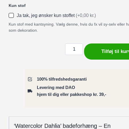
Kun stof
Ja tak, jeg ønsker kun stoffet
(+0,00 kr.)
Kun stof med kantsyning. Vælg denne, hvis du fx vil sy-selv eller
som dekoration.
Badeforhæng
Tilføj til kur
/
bruseforhæng
–
Orange
100% tilfredshedsgaranti
dahlia-
Levering med DAO
blomst
hjem til dig eller pakkeshop kr. 39,-
antal
‘Watercolor Dahlia’ badeforhæng – En