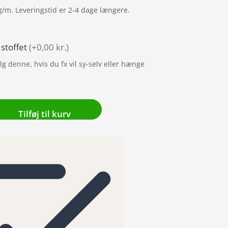
g/m. Leveringstid er 2-4 dage længere.
 stoffet
(+0,00 kr.)
g denne, hvis du fx vil sy-selv eller hænge
ng
Tilføj til kurv
æng
nde