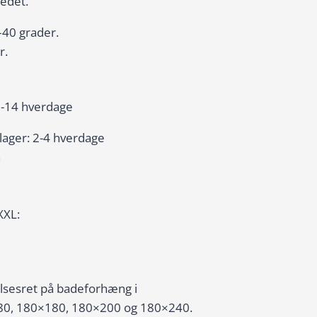
tedet.
–40 grader.
r.
8-14 hverdage
 lager: 2-4 hverdage
n
XXL:
lsesret på badeforhæng i
180, 180×180, 180×200 og 180×240.