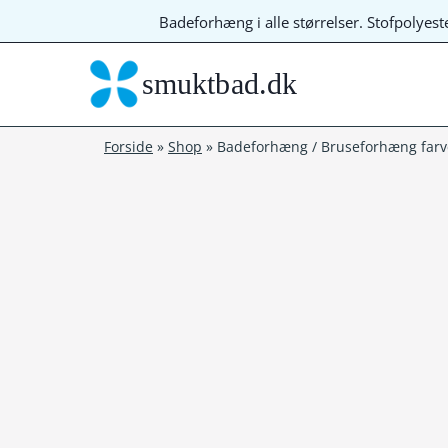
Fortsæt
Badeforhæng i alle størrelser. Stofpolyes
til
indhold
smuktbad.dk
Forside
»
Shop
»
Badeforhæng / Bruseforhæng farve