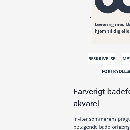
Levering med 
hjem til dig ell
BESKRIVELSE
MAT
FORTRYDELS
Farverigt bade
akvarel
Inviter sommerens pragt
betagende badeforhæng,