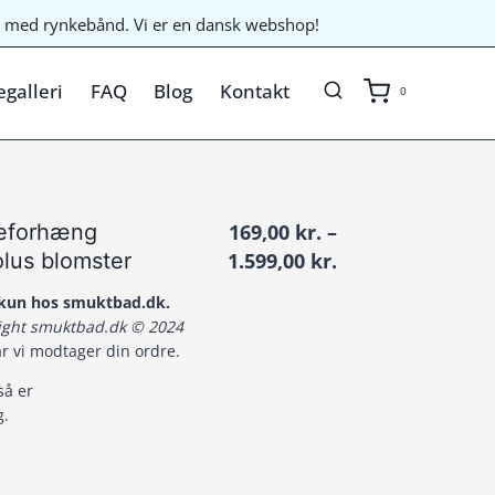
til med rynkebånd. Vi er en dansk webshop!
galleri
FAQ
Blog
Kontakt
0
seforhæng
169,00
kr.
–
Prisinterval:
olus blomster
1.599,00
kr.
169,00 kr.
t kun hos smuktbad.dk.
til
right smuktbad.dk © 2024
1.599,00 kr.
år vi modtager din ordre.
så er
g.