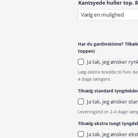
Kantsyede huller top. 8
Har du gardinskinne? Tilkøb
toppen)
Ja tak, jeg ønsker r
Læg ekstra bredde til hvis det
4 dage længere.
Tilvælg standard tyngdebån
Ja tak, jeg ønsker s
Leveringstid er 2-4 dage læn
Tilvælg ekstra tungt tyngd
Ja tak, jeg ønsker ek