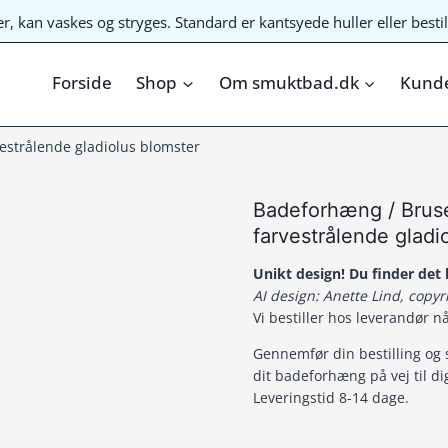
ter, kan vaskes og stryges. Standard er kantsyede huller eller bes
Forside
Shop
Om smuktbad.dk
Kunde
strålende gladiolus blomster
Badeforhæng / Bru
farvestrålende gladi
Unikt design! Du finder de
AI design: Anette Lind, copy
Vi bestiller hos leverandør n
Gennemfør din bestilling og 
dit badeforhæng på vej til di
Leveringstid 8-14 dage.