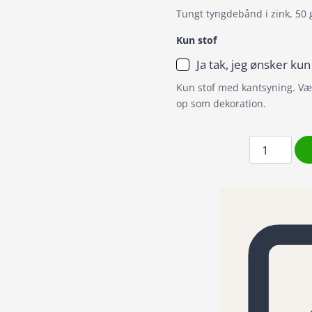
Tungt tyngdebånd i zink, 50 
Kun stof
Ja tak, jeg ønsker kun
Kun stof med kantsyning. Væl
op som dekoration.
Badeforhæ
/
Bruseforh
farvestråle
gladiolus
blomster
antal