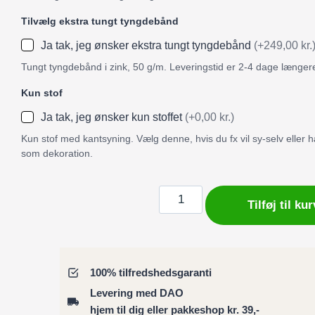
Tilvælg ekstra tungt tyngdebånd
Ja tak, jeg ønsker ekstra tungt tyngdebånd
(+249,00 kr.
Tungt tyngdebånd i zink, 50 g/m. Leveringstid er 2-4 dage længer
Kun stof
Ja tak, jeg ønsker kun stoffet
(+0,00 kr.)
Kun stof med kantsyning. Vælg denne, hvis du fx vil sy-selv eller
som dekoration.
Badeforhæng
Tilføj til kur
/
Bruseforhæng
farverig
pyntet
100% tilfredshedsgaranti
indisk
Levering med DAO
elefant
hjem til dig eller pakkeshop kr. 39,-