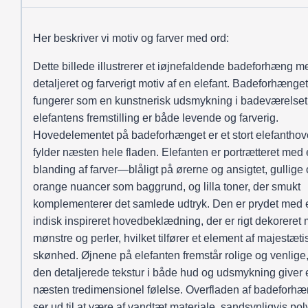
Her beskriver vi motiv og farver med ord:
Dette billede illustrerer et iøjnefaldende badeforhæng m
detaljeret og farverigt motiv af en elefant. Badeforhænget
fungerer som en kunstnerisk udsmykning i badeværelset
elefantens fremstilling er både levende og farverig.
Hovedelementet på badeforhænget er et stort elefanthov
fylder næsten hele fladen. Elefanten er portrætteret med 
blanding af farver—blåligt på ørerne og ansigtet, gullige
orange nuancer som baggrund, og lilla toner, der smukt
komplementerer det samlede udtryk. Den er prydet med 
indisk inspireret hovedbeklædning, der er rigt dekoreret
mønstre og perler, hvilket tilfører et element af majestæti
skønhed. Øjnene på elefanten fremstår rolige og venlige
den detaljerede tekstur i både hud og udsmykning giver 
næsten tredimensionel følelse. Overfladen af badeforhæ
ser ud til at være af vandtæt materiale, sandsynligvis pol