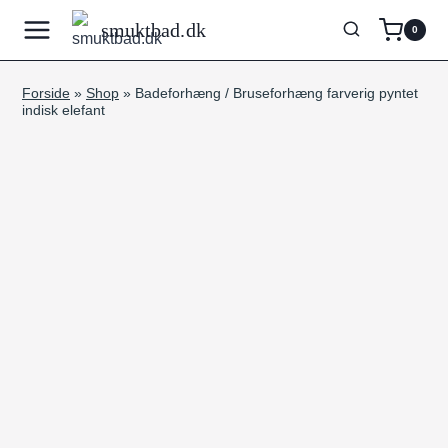
Fortsæt
smuktbad.dk
0
til
indhold
Forside
»
Shop
»
Badeforhæng / Bruseforhæng farverig pyntet
indisk elefant