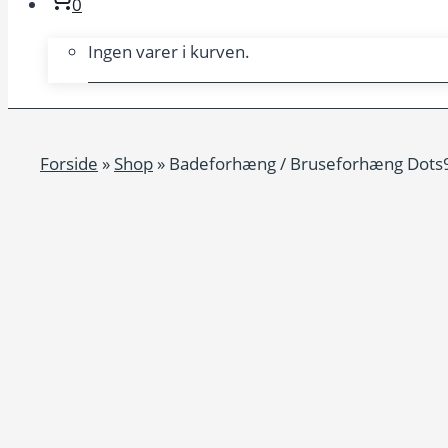
0
Ingen varer i kurven.
Forside
»
Shop
»
Badeforhæng / Bruseforhæng Dots9