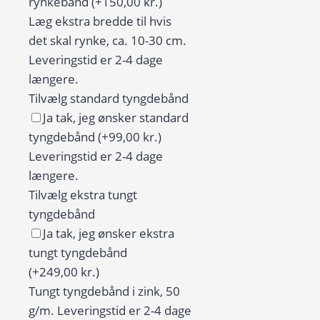
kollektion
rynkebånd
(+150,00 kr.)
antal
Læg ekstra bredde til hvis
det skal rynke, ca. 10-30 cm.
Leveringstid er 2-4 dage
længere.
Tilvælg standard tyngdebånd
Ja tak, jeg ønsker standard
tyngdebånd
(+99,00 kr.)
Leveringstid er 2-4 dage
længere.
Tilvælg ekstra tungt
tyngdebånd
Ja tak, jeg ønsker ekstra
tungt tyngdebånd
(+249,00 kr.)
Tungt tyngdebånd i zink, 50
g/m. Leveringstid er 2-4 dage