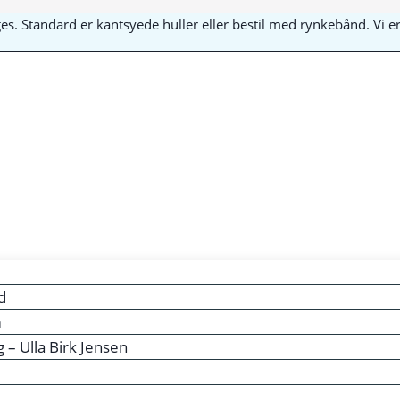
yges. Standard er kantsyede huller eller bestil med rynkebånd. Vi
d
m
– Ulla Birk Jensen