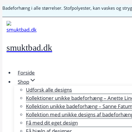
Fortsæt
Badeforhæng i alle størrelser. Stofpolyester, kan vaskes og str
til
indhold
smuktbad.dk
Forside
Shop
Udforsk alle designs
Kollektioner unikke badeforhæng – Anette Lin
Kollektion unikke badeforhæng – Sanne Fatu
Kollektion med unikke designs af badeforhæng 
Få med dit eget design
Få hjælp af designer