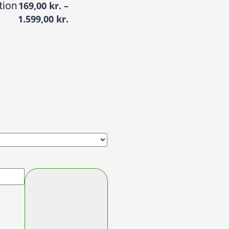
tion
169,00
kr.
–
Prisinterval:
1.599,00
kr.
169,00 kr.
til
1.599,00 kr.