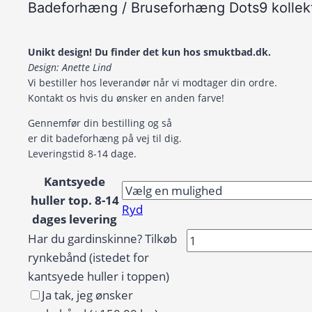
Badeforhæng / Bruseforhæng Dots9 kollek
Unikt design! Du finder det kun hos smuktbad.dk.
Design: Anette Lind
Vi bestiller hos leverandør når vi modtager din ordre.
Kontakt os hvis du ønsker en anden farve!
Gennemfør din bestilling og så
er dit badeforhæng på vej til dig.
Leveringstid 8-14 dage.
Kantsyede
huller top. 8-14
Ryd
dages levering
Badeforhæng
Har du gardinskinne? Tilkøb
/
rynkebånd (istedet for
Bruseforhæng
kantsyede huller i toppen)
Dots9
Ja tak, jeg ønsker