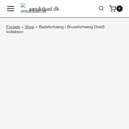
Fortsæt
smuktbad.dk
0
til
indhold
Forside
»
Shop
»
Badeforhæng / Bruseforhæng Dots5
kollektion