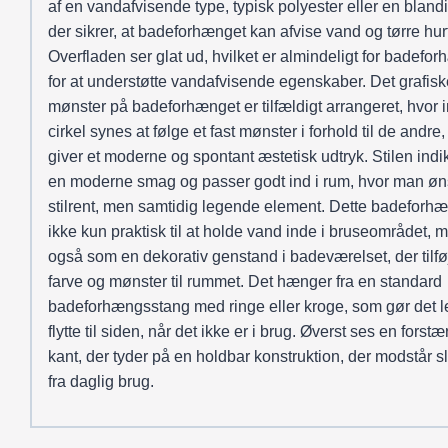
af en vandafvisende type, typisk polyester eller en bland
der sikrer, at badeforhænget kan afvise vand og tørre hurt
Overfladen ser glat ud, hvilket er almindeligt for badefo
for at understøtte vandafvisende egenskaber. Det grafisk
mønster på badeforhænget er tilfældigt arrangeret, hvor 
cirkel synes at følge et fast mønster i forhold til de andre,
giver et moderne og spontant æstetisk udtryk. Stilen indi
en moderne smag og passer godt ind i rum, hvor man øn
stilrent, men samtidig legende element. Dette badeforhæ
ikke kun praktisk til at holde vand inde i bruseområdet, 
også som en dekorativ genstand i badeværelset, der tilfø
farve og mønster til rummet. Det hænger fra en standard
badeforhængsstang med ringe eller kroge, som gør det le
flytte til siden, når det ikke er i brug. Øverst ses en forstæ
kant, der tyder på en holdbar konstruktion, der modstår s
fra daglig brug.